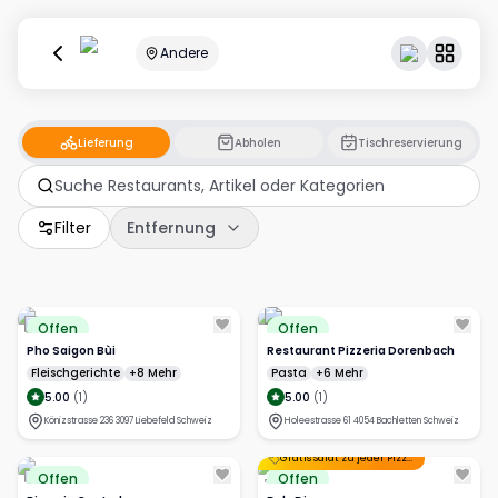
Andere
Lieferung
Abholen
Tischreservierung
Filter
Entfernung
Offen
Offen
Pho Saigon Bùi
Restaurant Pizzeria Dorenbach
Fleischgerichte
+8 Mehr
Pasta
+6 Mehr
5.00
(
1
)
5.00
(
1
)
Könizstrasse 236 3097 Liebefeld Schweiz
Holeestrasse 61 4054 Bachletten Schweiz
Gratis Salat zu jeder Pizza
+1 Mehr
Offen
Offen