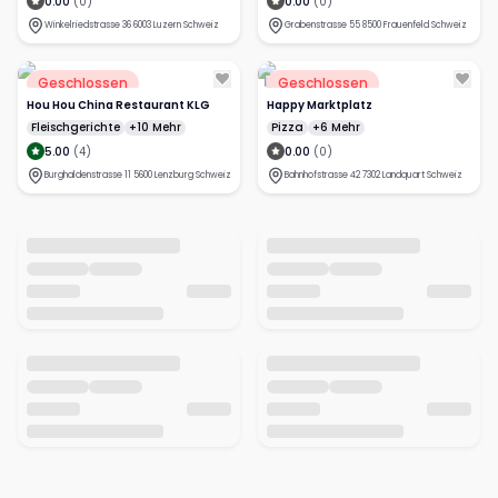
0.00
(
0
)
0.00
(
0
)
Winkelriedstrasse 36 6003 Luzern Schweiz
Grabenstrasse 55 8500 Frauenfeld Schweiz
Geschlossen
Geschlossen
Hou Hou China Restaurant KLG
Happy Marktplatz
Fleischgerichte
+10 Mehr
Pizza
+6 Mehr
5.00
(
4
)
0.00
(
0
)
Burghaldenstrasse 11 5600 Lenzburg Schweiz
Bahnhofstrasse 42 7302 Landquart Schweiz