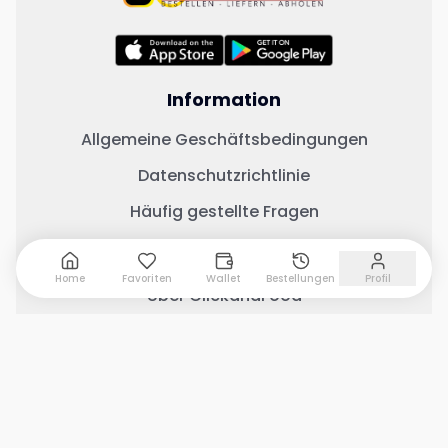
Information
Allgemeine Geschäftsbedingungen
Datenschutzrichtlinie
Häufig gestellte Fragen
Wichtige Links
Home
Favoriten
Wallet
Bestellungen
Profil
Über ClickandFood
Kontaktiere uns
Geschäft mit ClickandFood
Restaurant
Warenkorb anzeigen
0
Menü anzeigen
Änderungsprotokoll
Soziale Medien