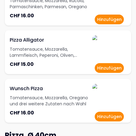
Tomatensauce, Mozzarella, Rucola,
Parmaschinken, Parmesan, Oregano
CHF 16.00
Hinzufügen
Pizza Alligator
Tomatensauce, Mozzarella,
Lammfleisch, Peperoni, Oliven,
Oregano
CHF 15.00
Hinzufügen
Wunsch Pizza
Tomatensauce, Mozzarella, Oregano
und drei weitere Zutaten nach Wahl
CHF 16.00
Hinzufügen
Pizza, Ø 40cm