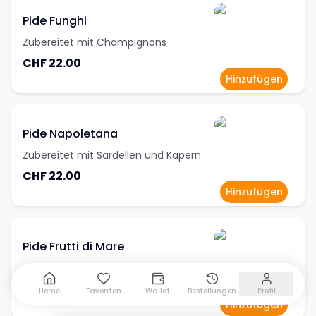
Pide Funghi
Zubereitet mit Champignons
CHF 22.00
Hinzufügen
Pide Napoletana
Zubereitet mit Sardellen und Kapern
CHF 22.00
Hinzufügen
Pide Frutti di Mare
Zubereitet mit Meeresfrüchten
CHF 22.00
Home
Favoriten
Wallet
Bestellungen
Profil
Hinzufügen