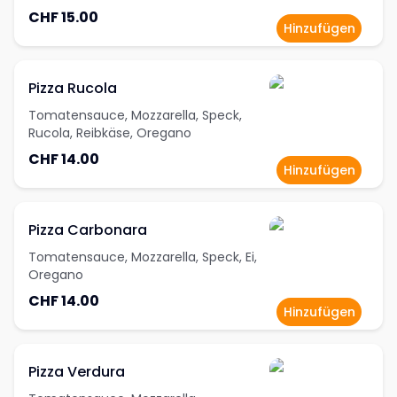
Oregano
CHF 15.00
Hinzufügen
Pizza Rucola
Tomatensauce, Mozzarella, Speck,
Rucola, Reibkäse, Oregano
CHF 14.00
Hinzufügen
Pizza Carbonara
Tomatensauce, Mozzarella, Speck, Ei,
Oregano
CHF 14.00
Hinzufügen
Pizza Verdura