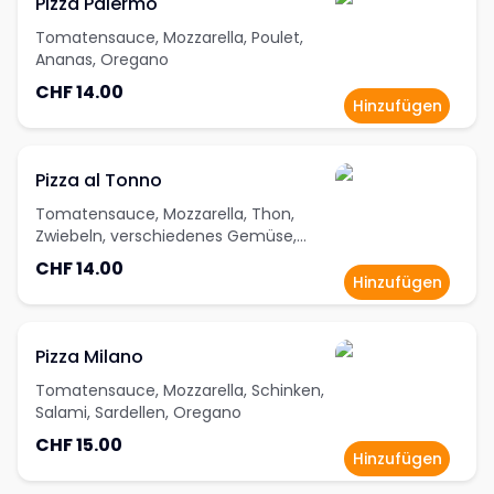
Pizza Palermo
Tomatensauce, Mozzarella, Poulet,
Ananas, Oregano
CHF 14.00
Hinzufügen
Pizza al Tonno
Tomatensauce, Mozzarella, Thon,
Zwiebeln, verschiedenes Gemüse,
Oregano
CHF 14.00
Hinzufügen
Pizza Milano
Tomatensauce, Mozzarella, Schinken,
Salami, Sardellen, Oregano
CHF 15.00
Hinzufügen