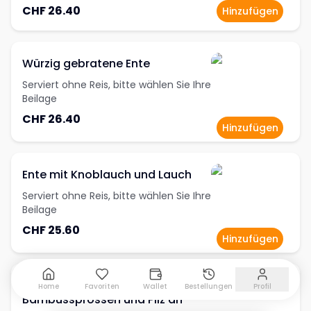
CHF 26.40
Hinzufügen
Würzig gebratene Ente
Serviert ohne Reis, bitte wählen Sie Ihre
Beilage
CHF 26.40
Hinzufügen
Ente mit Knoblauch und Lauch
Serviert ohne Reis, bitte wählen Sie Ihre
Beilage
CHF 25.60
Hinzufügen
Ente "Wu-Nan" mit
Home
Favoriten
Wallet
Bestellungen
Profil
Bambussprossen und Pilz an