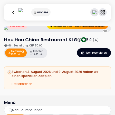
Andere
Geschlossen
Geniesse dein Essen – und verdiene dabei Cashback.
Hou Hou China Restaurant KLG
5.0
(
4
)
Min. Bestellung
:
CHF 50.00
Lieferung
Abholen
Tisch reservieren
10-20 min
15-25 min
Zwischen 3. August 2026 und 9. August 2026 haben wir
einen speziellen Zeitplan.
Betriebsferien.
Menü