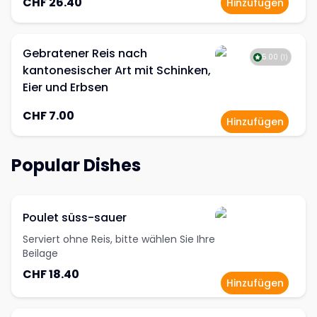
CHF 26.40
Hinzufügen
Gebratener Reis nach
5.00
(
1
)
kantonesischer Art mit Schinken,
Eier und Erbsen
CHF 7.00
Hinzufügen
Popular Dishes
Poulet süss-sauer
Serviert ohne Reis, bitte wählen Sie Ihre
Beilage
CHF 18.40
Hinzufügen