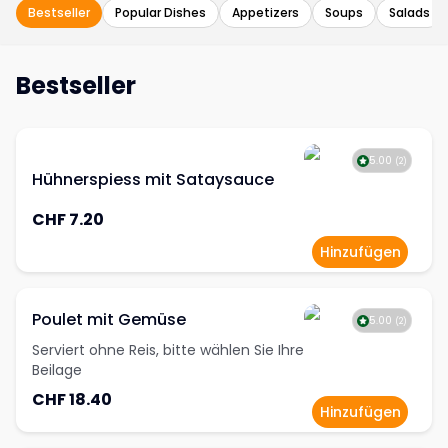
Bestseller
Popular Dishes
Appetizers
Soups
Salads
Bestseller
5.00
(
2
)
Hühnerspiess mit Sataysauce
CHF 7.20
Hinzufügen
Poulet mit Gemüse
5.00
(
2
)
Serviert ohne Reis, bitte wählen Sie Ihre
Beilage
CHF 18.40
Hinzufügen