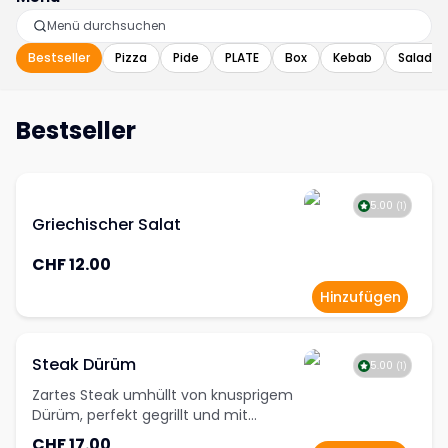
Bestseller
Pizza
Pide
PLATE
Box
Kebab
Salads
Bestseller
5.00
(
1
)
Griechischer Salat
CHF 12.00
Hinzufügen
Steak Dürüm
5.00
(
1
)
Zartes Steak umhüllt von knusprigem
Dürüm, perfekt gegrillt und mit
frischen Zutaten gefüllt. Ein Genuss für
CHF 17.00