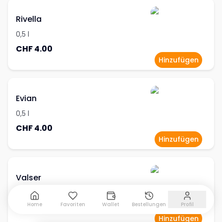
Rivella
0,5 l
CHF 4.00
Hinzufügen
Evian
0,5 l
CHF 4.00
Hinzufügen
Valser
0,5 l
Home
Favoriten
Wallet
Bestellungen
Profil
CHF 4.00
Hinzufügen