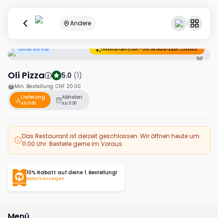
Andere
Öffnet um 11:00
Geniesse dein Essen – und verdiene dabei Cashback.
Oli Pizza
5.0
(
1
)
Min. Bestellung
:
CHF 20.00
Lieferung
Abholen
Ab 11:00
Ab 11:00
Das Restaurant ist derzeit geschlossen. Wir öffnen heute um
11:00 Uhr. Bestelle gerne im Voraus.
10% Rabatt auf deine 1. Bestellung!
Details anzeigen
Menü