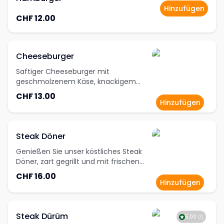
Hinzufügen
CHF 12.00
Cheeseburger
Saftiger Cheeseburger mit
geschmolzenem Käse, knackigem
Salat und würziger Sauce. Ein Klassiker,
CHF 13.00
der immer wieder begeistert.
Hinzufügen
Steak Döner
Genießen Sie unser köstliches Steak
Döner, zart gegrillt und mit frischen
Zutaten in einem knusprigen
CHF 16.00
Taschenbrot - ein
Hinzufügen
Geschmackserlebnis bei Oli Pizza!
Steak Dürüm
5.00
(
1
)