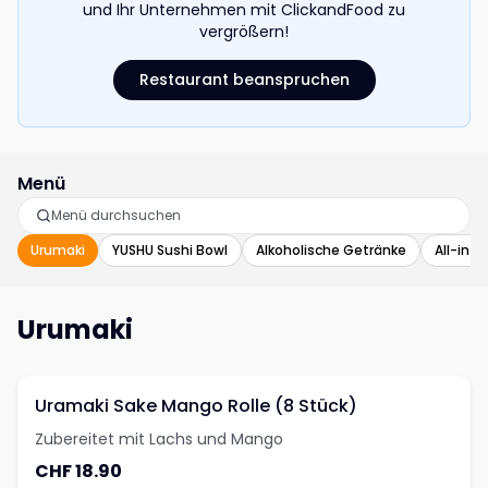
und Ihr Unternehmen mit ClickandFood zu
vergrößern!
Restaurant beanspruchen
Menü
Urumaki
YUSHU Sushi Bowl
Alkoholische Getränke
All-in-o
Urumaki
Uramaki Sake Mango Rolle (8 Stück)
Zubereitet mit Lachs und Mango
CHF 18.90