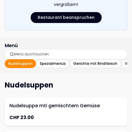
vergrößern!
Restaurant beanspruchen
Menü
Nudelsuppen
Spezialmenüs
Gerichte mit Rindfleisch
Veg
Nudelsuppen
Nudelsuppe mti gemischtem Gemüse
CHF 23.00