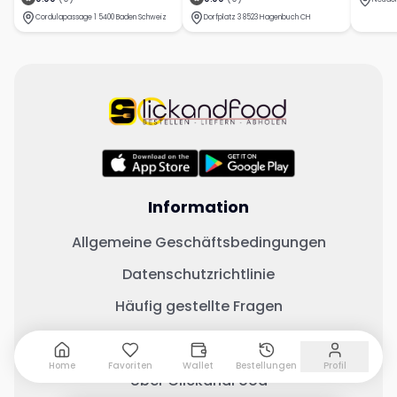
Cordulapassage 1 5400 Baden Schweiz
Dorfplatz 3 8523 Hagenbuch CH
Information
Allgemeine Geschäftsbedingungen
Datenschutzrichtlinie
Häufig gestellte Fragen
Wichtige Links
Home
Favoriten
Wallet
Bestellungen
Profil
Über ClickandFood