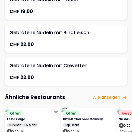
CHF 19.00
Gebratene Nudeln mit Rindfleisch
CHF 22.00
Gebratene Nudeln mit Crevetten
CHF 22.00
Ähnliche Restaurants
Alle anzeigen
Offen
Offen
Gesc
Le Passage
UP2ME Thai Food Delivery
Sushi H
Türkisch
+5 Mehr
Top Deals
0.00
0.00
(
0
)
0.00
(
0
)
Neudor