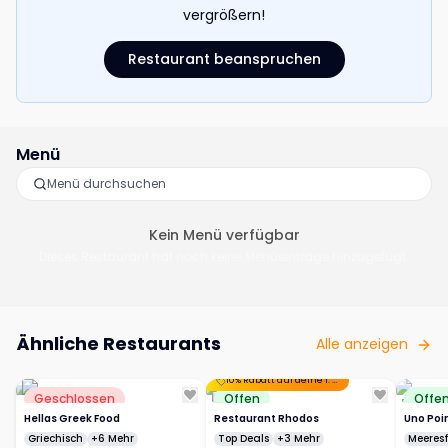
vergrößern!
Restaurant beanspruchen
Menü
Kein Menü verfügbar
Dieses Restaurant hat noch keine Menüeinträge hinzugefügt.
Ähnliche Restaurants
Alle anzeigen
10% Rabatt auf deine 1. Bestellung!
Geschlossen
Offen
Offe
Hellas Greek Food
Restaurant Rhodos
Uno Poi
Griechisch
+6 Mehr
Top Deals
+3 Mehr
Meeres