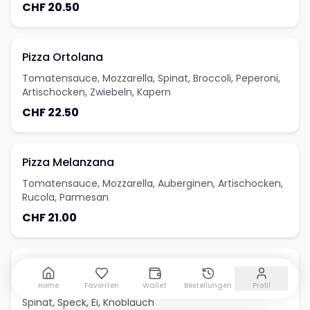
CHF 20.50
Pizza Ortolana
Tomatensauce, Mozzarella, Spinat, Broccoli, Peperoni,
Artischocken, Zwiebeln, Kapern
CHF 22.50
Pizza Melanzana
Tomatensauce, Mozzarella, Auberginen, Artischocken,
Rucola, Parmesan
CHF 21.00
Toni's Pizza
Home
Favoriten
Wallet
Bestellungen
Profil
Tomatensauce, Mozzarella, Schinken, Champignons,
Spinat, Speck, Ei, Knoblauch