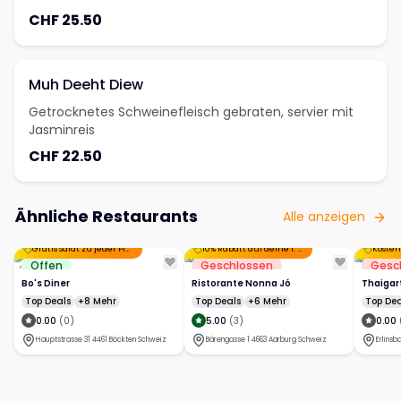
CHF 25.50
Muh Deeht Diew
Getrocknetes Schweinefleisch gebraten, servier mit
Jasminreis
CHF 22.50
Ähnliche Restaurants
Alle anzeigen
Gratis Salat zu jeder Pizza
10% Rabatt auf deine 1. Bestellung!
Offen
Geschlossen
Gesc
Bo's Diner
Ristorante Nonna Jó
Thaigar
Top Deals
+8 Mehr
Top Deals
+6 Mehr
Top Dea
0.00
(
0
)
5.00
(
3
)
0.00
Hauptstrasse 31 4461 Böckten Schweiz
Bärengasse 1 4663 Aarburg Schweiz