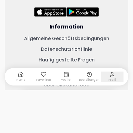
Information
Allgemeine Geschäftsbedingungen
Datenschutzrichtlinie
Häufig gestellte Fragen
Wichtige Links
Home
Favoriten
Wallet
Bestellungen
Profil
Über ClickandFood
Kontaktiere uns
0 Artikel hinzugefügt
Warenkorb anzeigen
Geschäft mit ClickandFood
Änderungsprotokoll
Soziale Medien