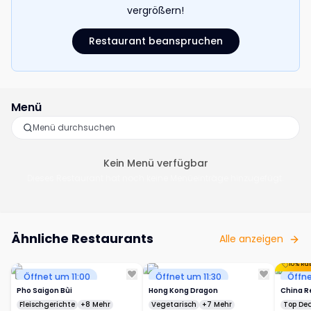
vergrößern!
Restaurant beanspruchen
Menü
Kein Menü verfügbar
Dieses Restaurant hat noch keine Menüeinträge hinzugefügt.
Ähnliche Restaurants
Alle anzeigen
Öffnet um 11:00
Öffnet um 11:30
Öffne
Pho Saigon Bùi
Hong Kong Dragon
China R
Fleischgerichte
+8 Mehr
Vegetarisch
+7 Mehr
Top Dea