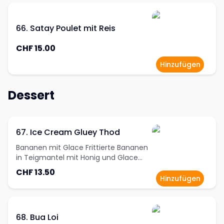
66. Satay Poulet mit Reis
CHF 15.00
Hinzufügen
Dessert
67. Ice Cream Gluey Thod
Bananen mit Glace Frittierte Bananen
in Teigmantel mit Honig und Glace
nach Wahl
CHF 13.50
Hinzufügen
68. Bua Loi