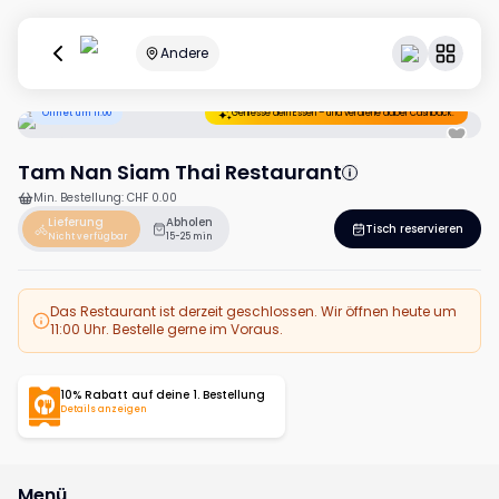
Andere
Öffnet um 11:00
Geniesse dein Essen – und verdiene dabei Cashback.
Tam Nan Siam Thai Restaurant
Min. Bestellung
:
CHF 0.00
Lieferung
Abholen
Tisch reservieren
Nicht verfügbar
15-25 min
Das Restaurant ist derzeit geschlossen. Wir öffnen heute um
11:00 Uhr. Bestelle gerne im Voraus.
10% Rabatt auf deine 1. Bestellung
Details anzeigen
Menü