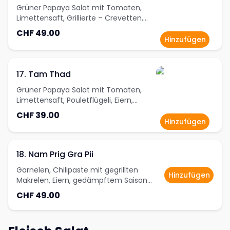
Grüner Papaya Salat mit Tomaten,
Limettensaft, Grillierte – Crevetten,
Tintenfisch und Miesmuscheln.
CHF 49.00
Papaya Salat nach Wahl (Thai oder
Hinzufügen
Isan Style)
17. Tam Thad
Grüner Papaya Salat mit Tomaten,
Limettensaft, Pouletflügeli, Eiern,
Fischcake, und dünnen Reisnudeln
CHF 39.00
Papaya Salat nach Wahl (Thai oder
Hinzufügen
Isan Style)
18. Nam Prig Gra Pii
Garnelen, Chilipaste mit gegrillten
Hinzufügen
Makrelen, Eiern, gedämpftem Saison
Gemüse und Thai Omelette
CHF 49.00