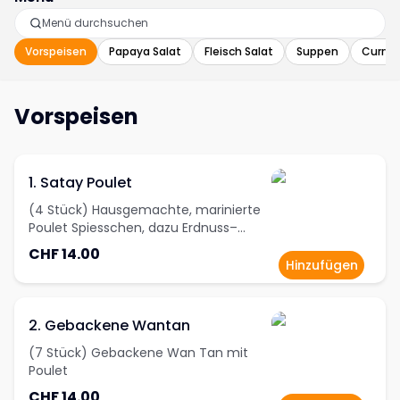
Vorspeisen
Papaya Salat
Fleisch Salat
Suppen
Curry
Vorspeisen
1. Satay Poulet
(4 Stück) Hausgemachte, marinierte
Poulet Spiesschen, dazu Erdnuss–
Sauce
CHF 14.00
Hinzufügen
2. Gebackene Wantan
(7 Stück) Gebackene Wan Tan mit
Poulet
CHF 14.00