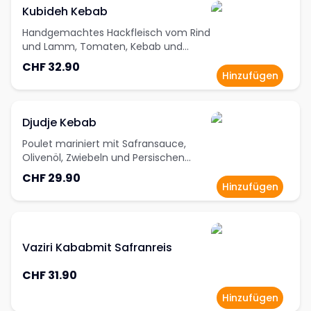
Kubideh Kebab
Handgemachtes Hackfleisch vom Rind
und Lamm, Tomaten, Kebab und
Safranreis
CHF 32.90
Hinzufügen
Djudje Kebab
Poulet mariniert mit Safransauce,
Olivenöl, Zwiebeln und Persischen
Gewürzen, mit Safranreis
CHF 29.90
Hinzufügen
Vaziri Kababmit Safranreis
CHF 31.90
Hinzufügen