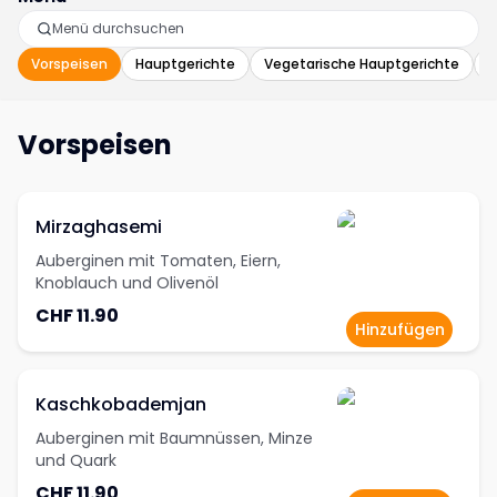
Vorspeisen
Hauptgerichte
Vegetarische Hauptgerichte
B
Vorspeisen
Mirzaghasemi
Auberginen mit Tomaten, Eiern,
Knoblauch und Olivenöl
CHF 11.90
Hinzufügen
Kaschkobademjan
Auberginen mit Baumnüssen, Minze
und Quark
CHF 11.90