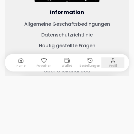
Information
Allgemeine Geschäftsbedingungen
Datenschutzrichtlinie
Häufig gestellte Fragen
Wichtige Links
Home
Favoriten
Wallet
Bestellungen
Profil
Über ClickandFood
Kontaktiere uns
0 Artikel hinzugefügt
Warenkorb anzeigen
Geschäft mit ClickandFood
Änderungsprotokoll
Soziale Medien