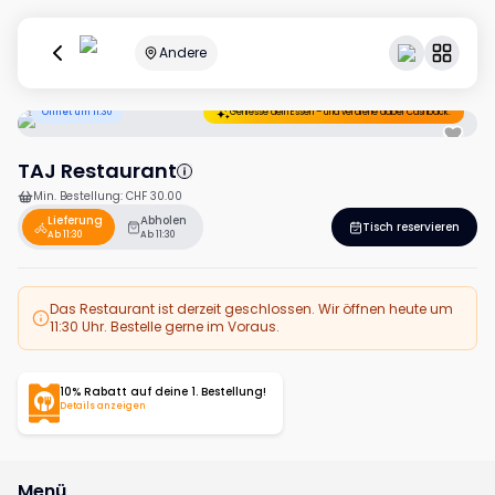
Andere
Öffnet um 11:30
Geniesse dein Essen – und verdiene dabei Cashback.
TAJ Restaurant
Min. Bestellung
:
CHF 30.00
Lieferung
Abholen
Tisch reservieren
Ab 11:30
Ab 11:30
Das Restaurant ist derzeit geschlossen. Wir öffnen heute um
11:30 Uhr. Bestelle gerne im Voraus.
10% Rabatt auf deine 1. Bestellung!
Details anzeigen
Menü