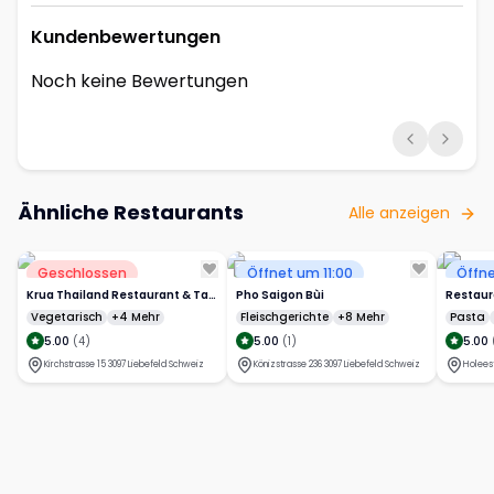
Kundenbewertungen
Noch keine Bewertungen
Ähnliche Restaurants
Alle anzeigen
Geschlossen
Öffnet um 11:00
Öffne
Krua Thailand Restaurant & Takeaway
Pho Saigon Bùi
Restaur
Vegetarisch
+4 Mehr
Fleischgerichte
+8 Mehr
Pasta
5.00
(
4
)
5.00
(
1
)
5.00
Kirchstrasse 15 3097 Liebefeld Schweiz
Könizstrasse 236 3097 Liebefeld Schweiz
Holees