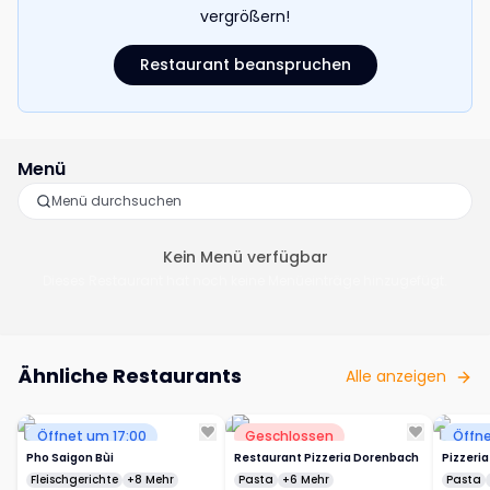
vergrößern!
Restaurant beanspruchen
Menü
Kein Menü verfügbar
Dieses Restaurant hat noch keine Menüeinträge hinzugefügt.
Ähnliche Restaurants
Alle anzeigen
Öffnet um 17:00
Geschlossen
Öffne
Pho Saigon Bùi
Restaurant Pizzeria Dorenbach
Pizzeria
Fleischgerichte
+8 Mehr
Pasta
+6 Mehr
Pasta