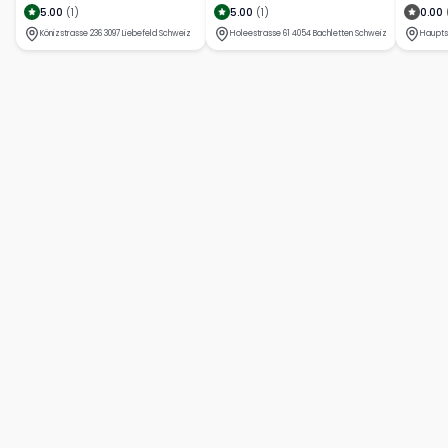
5.00
(
1
)
5.00
(
1
)
0.00
Könizstrasse 236 3097 Liebefeld Schweiz
Holeestrasse 61 4054 Bachletten Schweiz