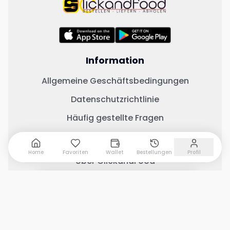
Information
Allgemeine Geschäftsbedingungen
Datenschutzrichtlinie
Häufig gestellte Fragen
Wichtige Links
Home
Favoriten
Wallet
Bestellungen
Profil
Über ClickandFood
Kontaktiere uns
0 Artikel hinzugefügt
Warenkorb anzeigen
Geschäft mit ClickandFood
Änderungsprotokoll