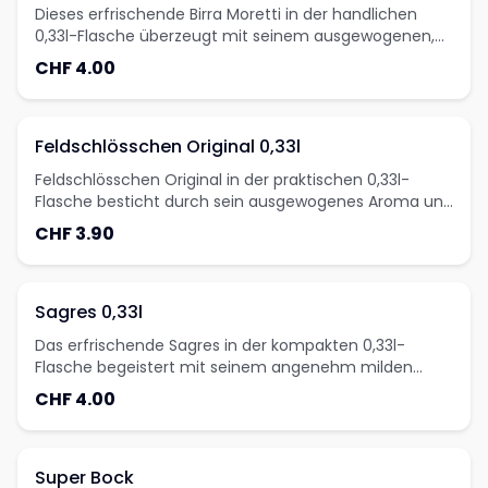
Dieses erfrischende Birra Moretti in der handlichen
0,33l-Flasche überzeugt mit seinem ausgewogenen,
leicht hopfigen Geschmack und der
CHF 4.00
charakteristischen italienischen Brautradition seit 1859.
Feldschlösschen Original 0,33l
Feldschlösschen Original in der praktischen 0,33l-
Flasche besticht durch sein ausgewogenes Aroma und
den harmonischen Geschmack der traditionellen
CHF 3.90
Schweizer Braukunst.
Sagres 0,33l
Das erfrischende Sagres in der kompakten 0,33l-
Flasche begeistert mit seinem angenehm milden
Geschmack und verkörpert die authentische
CHF 4.00
portugiesische Bierkultur in jedem Schluck.
Super Bock