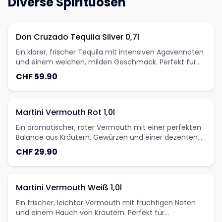
Diverse Spirituosen
Don Cruzado Tequila Silver 0,7l
Ein klarer, frischer Tequila mit intensiven Agavennoten
und einem weichen, milden Geschmack. Perfekt für
Margaritas, Tequila Sunrise oder zum pur genießen -
CHF 59.90
ein authentischer Tequila für wahre Genießer!
Martini Vermouth Rot 1,0l
Ein aromatischer, roter Vermouth mit einer perfekten
Balance aus Kräutern, Gewürzen und einer dezenten
Süße. Ideal für klassische Cocktails wie Negroni oder
CHF 29.90
Manhattan - ein Genuss für Liebhaber des
feinwürzigen Geschmacks!
Martini Vermouth Weiß 1,0l
Ein frischer, leichter Vermouth mit fruchtigen Noten
und einem Hauch von Kräutern. Perfekt für