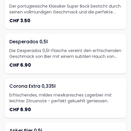
Der portugiesische Klassiker Super Bock besticht durch
seinen vollmundigen Geschmack und die perfekte
Balance zwischen Süsse und Bitterkeit, die ihn zu
CHF 3.50
einem der beliebtesten Biere Portugals macht.Retry
Desperados 0,5l
Die Desperados 0,5l-Flasche vereint den erfrischenden
Geschmack von Bier mit einem subtilen Hauch von
Tequila-Aroma, der diesem innovativen Getränk
CHF 6.90
seinen unverwechselbaren, leicht süsslichen Charakter
verleiht.
Corona Extra 0,335l
Erfrischendes, mildes mexikanisches Lagerbier mit
leichter Zitrusnote - perfekt gekuehlt geniessen.
CHF 6.90
Anker Bier 0.5l