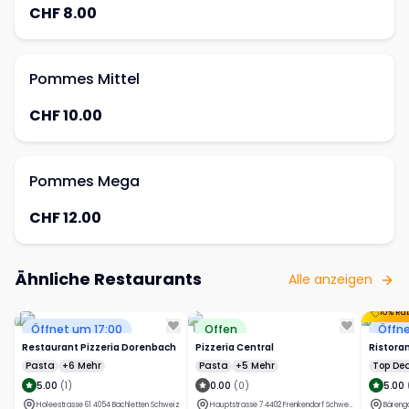
CHF 8.00
Pommes Mittel
CHF 10.00
Pommes Mega
CHF 12.00
Ähnliche Restaurants
Alle anzeigen
Öffnet um 17:00
Offen
Öffne
Restaurant Pizzeria Dorenbach
Pizzeria Central
Ristora
Pasta
+6 Mehr
Pasta
+5 Mehr
Top Dea
5.00
(
1
)
0.00
(
0
)
5.00
Holeestrasse 61 4054 Bachletten Schweiz
Hauptstrasse 7 4402 Frenkendorf Schweiz
Bäreng