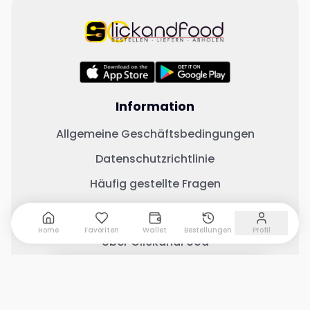
Information
Allgemeine Geschäftsbedingungen
Datenschutzrichtlinie
Häufig gestellte Fragen
Wichtige Links
Home
Favoriten
Wallet
Bestellungen
Profil
Über ClickandFood
Kontaktiere uns
0 Artikel hinzugefügt
Warenkorb anzeigen
Geschäft mit ClickandFood