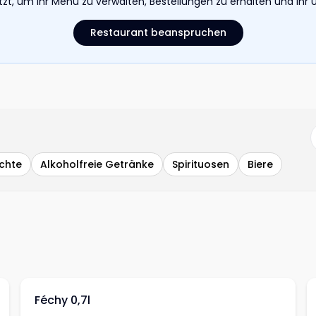
etzt, um Ihr Menü zu verwalten, Bestellungen zu erhalten und I
Restaurant beanspruchen
ichte
Alkoholfreie Getränke
Spirituosen
Biere
Féchy 0,7l