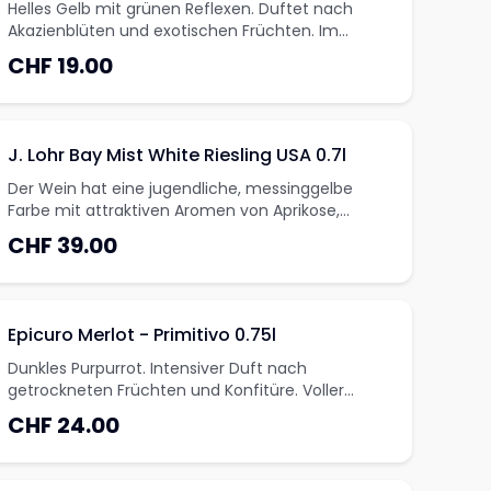
Helles Gelb mit grünen Reflexen. Duftet nach
Akazienblüten und exotischen Früchten. Im
Gaumen wirkt er rund und fruchtig.
CHF 19.00
J. Lohr Bay Mist White Riesling USA 0.7l
Der Wein hat eine jugendliche, messinggelbe
Farbe mit attraktiven Aromen von Aprikose,
Litschi, Birne und weißen Blüten. Die Aromen sind
CHF 39.00
sehr klar und hell mit Aprikose, Pippin-Apfel und
Litschi-Frucht, ausgeglichen durch eine Prise
natürlicher Traubensüße und knackiger Säure.
Duftende Aromen von Ap
Epicuro Merlot - Primitivo 0.75l
Dunkles Purpurrot. Intensiver Duft nach
getrockneten Früchten und Konfitüre. Voller
Körper mit weichen, runden Tanninen und lang
CHF 24.00
anhaltend im Abgang.