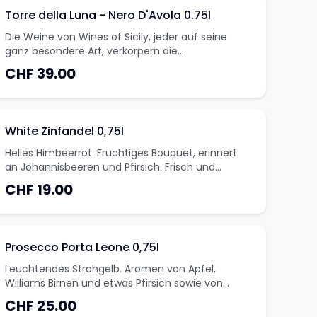
Torre della Luna - Nero D'Avola 0.75l
Die Weine von Wines of Sicily, jeder auf seine
ganz besondere Art, verkörpern die
sonnenverwöhnte Region und werden aus
CHF 39.00
regionaltypischen Rebsorten wie Grillo, Nero
davola, und Nerello Mascalese zu qualitativ
hervorragenden Weinen gekeltert. In der Gegend
von Marsala und Sambuca auf 300 bis 600 Mete
White Zinfandel 0,75l
Helles Himbeerrot. Fruchtiges Bouquet, erinnert
an Johannisbeeren und Pfirsich. Frisch und
ausgewogen im Gaumen.
CHF 19.00
Prosecco Porta Leone 0,75l
Leuchtendes Strohgelb. Aromen von Apfel,
Williams Birnen und etwas Pfirsich sowie von
weissen Blüten. Feine Perlage, lang anhaltend im
CHF 25.00
Gaumen.