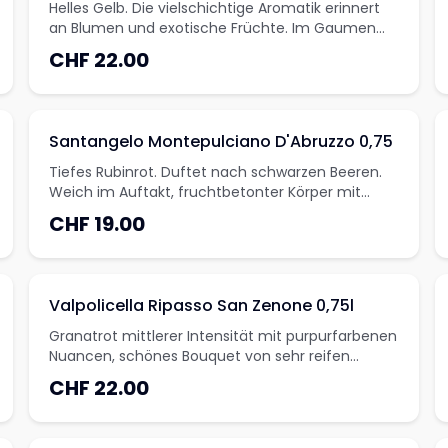
Helles Gelb. Die vielschichtige Aromatik erinnert
an Blumen und exotische Früchte. Im Gaumen
delikat und saftig, mineralisch im Abgang.
CHF 22.00
Santangelo Montepulciano D'Abruzzo 0,75
Tiefes Rubinrot. Duftet nach schwarzen Beeren.
Weich im Auftakt, fruchtbetonter Körper mit
einer saftigen Struktur.
CHF 19.00
Valpolicella Ripasso San Zenone 0,75l
Granatrot mittlerer Intensität mit purpurfarbenen
Nuancen, schönes Bouquet von sehr reifen
Früchten wie Kirschen und schwarzen
CHF 22.00
Johannisbeeren mit einem Hauch an süssen
Gewürzen, sehr eleganter Geschmack mit gut
präsenten, strukturierten Tanninen, die perfekt im