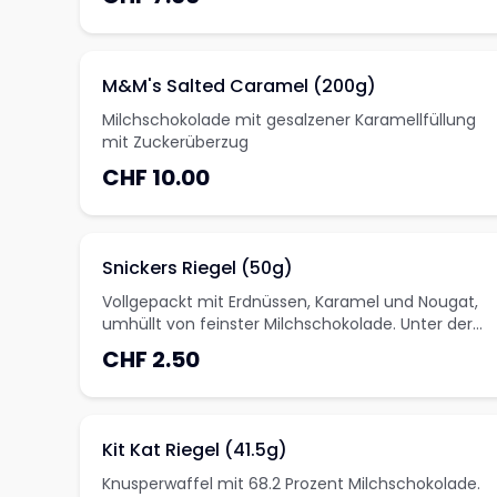
M&M's Salted Caramel (200g)
Milchschokolade mit gesalzener Karamellfüllung
mit Zuckerüberzug
CHF 10.00
Snickers Riegel (50g)
Vollgepackt mit Erdnüssen, Karamel und Nougat,
umhüllt von feinster Milchschokolade. Unter der
Schokolade finden Sie Erdnüsse der besten
CHF 2.50
Qualität, die Snickers ihren einzigartigen
Geschmack verleihen.
Kit Kat Riegel (41.5g)
Knusperwaffel mit 68.2 Prozent Milchschokolade.