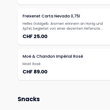
Freixenet Carta Nevada 0,75l
Helles Goldgelb. Aromen erinnern an Honig und
Äpfel, begleitet von einer dezenten Hefenote.
Wirkt im Gaumen voll und harmonisch, anhaltend
CHF 25.00
im Abgang.
Moë & Chandon Impérial Rosé
Moët Rosé
CHF 89.00
Snacks