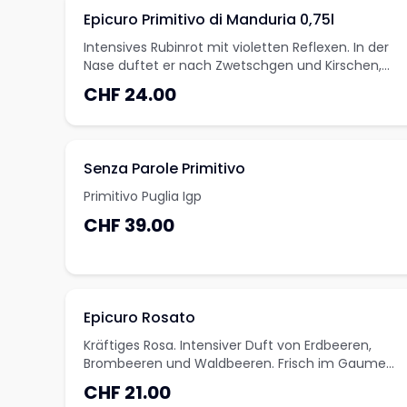
Epicuro Primitivo di Manduria 0,75l
Intensives Rubinrot mit violetten Reflexen. In der
Nase duftet er nach Zwetschgen und Kirschen,
dazu ein Hauch Vanille. Im Gaumen fruchtig, mit
CHF 24.00
weichen, gut eingebetteten Tanninen.
Senza Parole Primitivo
Primitivo Puglia Igp
CHF 39.00
Epicuro Rosato
Kräftiges Rosa. Intensiver Duft von Erdbeeren,
Brombeeren und Waldbeeren. Frisch im Gaumen,
mit saftiger Säure und lang anhaltend im Abgang
CHF 21.00