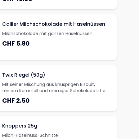
Cailler Milchschokolade mit Haselnüssen
Milchschokolade mit ganzen Haselnüssen.
CHF 5.90
Twix Riegel (50g)
Mit seiner Mischung aus knusprigen Biscuit,
feinem Karamell und cremiger Schokolade ist der
Twix- Karamellriegel unverwechselbar uns steht
CHF 2.50
für Genuss pur.
Knoppers 25g
Milch-Haselnuss-Schnitte