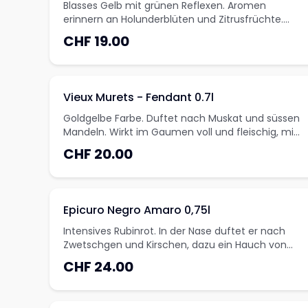
Blasses Gelb mit grünen Reflexen. Aromen
erinnern an Holunderblüten und Zitrusfrüchte.
Mittlerer Körper, frisch-fruchtig und anhaltend
CHF 19.00
aromatisch.
Vieux Murets - Fendant 0.7l
Goldgelbe Farbe. Duftet nach Muskat und süssen
Mandeln. Wirkt im Gaumen voll und fleischig, mit
einer frischen und präsenten Säure. Anhaltende
CHF 20.00
Aromatik im Finale.
Epicuro Negro Amaro 0,75l
Intensives Rubinrot. In der Nase duftet er nach
Zwetschgen und Kirschen, dazu ein Hauch von
Vanille. Im Gaumen fruchtig und lang anhaltend.
CHF 24.00