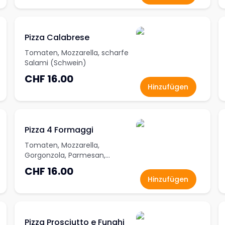
Pizza Calabrese
Tomaten, Mozzarella, scharfe
Salami (Schwein)
CHF 16.00
Hinzufügen
Pizza 4 Formaggi
Tomaten, Mozzarella,
Gorgonzola, Parmesan,
Raclettekäse
CHF 16.00
Hinzufügen
Pizza Prosciutto e Funghi