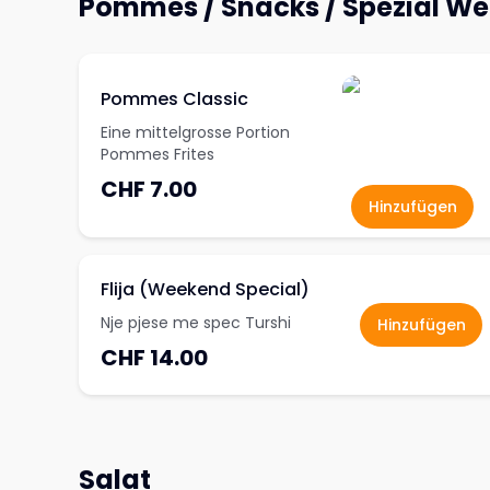
Pommes / Snacks / Spezial W
Pommes Classic
Eine mittelgrosse Portion
Pommes Frites
CHF 7.00
Hinzufügen
Flija (Weekend Special)
Nje pjese me spec Turshi
Hinzufügen
CHF 14.00
Salat