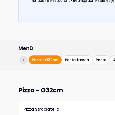
Ist das Ihr Restaurant? Beanspruchen Sie es j
Menü
Pizza - Ø32cm
Pasta fresca
Pasta
Pizza - Ø32cm
Pizza Straciatella