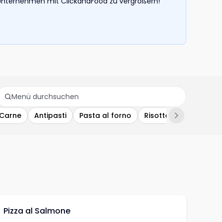
hr Unternehmen mit ClickandFood zu vergrößern!
Carne
Antipasti
Pasta al forno
Risotto
Pizza al Salmone