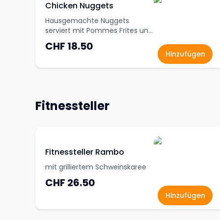
Chicken Nuggets
Hausgemachte Nuggets
serviert mit Pommes Frites und
Sauce
CHF 18.50
Hinzufügen
Fitnessteller
Fitnessteller Rambo
mit grilliertem Schweinskaree
CHF 26.50
Hinzufügen