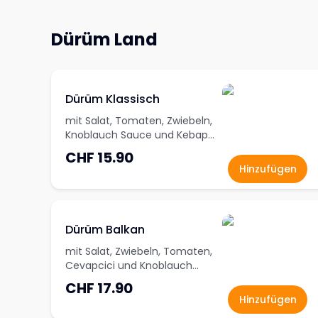
Dürüm Land
Dürüm Klassisch
mit Salat, Tomaten, Zwiebeln,
Knoblauch Sauce und Kebap
Fleisch
CHF 15.90
Hinzufügen
Dürüm Balkan
mit Salat, Zwiebeln, Tomaten,
Cevapcici und Knoblauch
Sauce
CHF 17.90
Hinzufügen