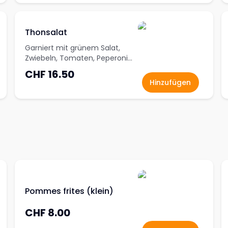
Thonsalat
Garniert mit grünem Salat,
Zwiebeln, Tomaten, Peperoni
serviert mit Salatsauce nach
CHF 16.50
Wahl
Hinzufügen
Pommes frites (klein)
CHF 8.00