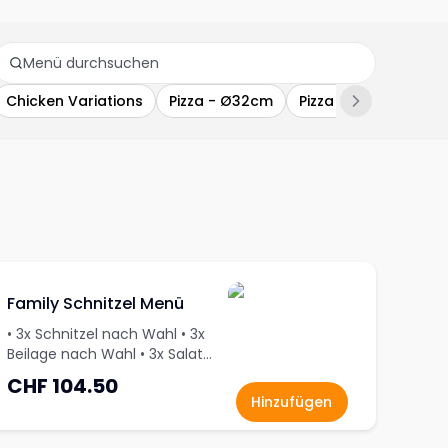
Chicken Variations
Pizza - Ø32cm
Pizza Rolls
Pasta
Family Schnitzel Menü
• 3x Schnitzel nach Wahl • 3x
Beilage nach Wahl • 3x Salat
nach Wahl • 3x Alkoholfreies
CHF 104.50
Getränk nach Wahl • 1x Merlot
Hinzufügen
0,5l (Rotwein)