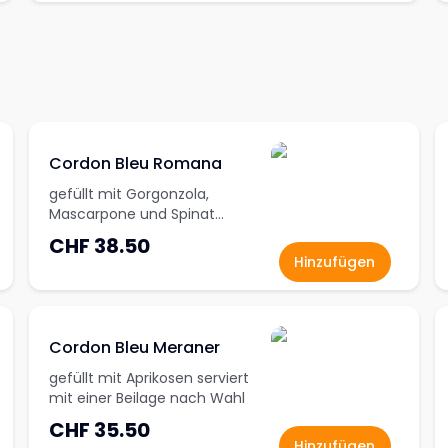
Cordon Bleu Romana
gefüllt mit Gorgonzola,
Mascarpone und Spinat
serviert mit einer Beilage nach
CHF 38.50
Wahl
Hinzufügen
Cordon Bleu Meraner
gefüllt mit Aprikosen serviert
mit einer Beilage nach Wahl
CHF 35.50
Hinzufügen