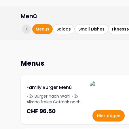
Menü
Menus
Salads
Small Dishes
Fitnesst
Menus
Family Burger Menü
• 3x Burger nach Wahl • 3x
Alkoholfreies Getränk nach
Wahl • 3x
CHF 96.50
Überraschungsdessert
Hinzufügen