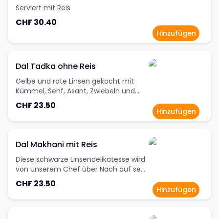
Serviert mit Reis
CHF 30.40
Hinzufügen
Dal Tadka ohne Reis
Gelbe und rote Linsen gekocht mit
Kümmel, Senf, Asant, Zwiebeln und
gehackten Tomaten. Garniert mit
CHF 23.50
gehacktem Koriander
Hinzufügen
Dal Makhani mit Reis
Diese schwarze Linsendelikatesse wird
von unserem Chef über Nach auf sehr
kleinem Feuer gekocht. Sie enthält
CHF 23.50
Ingwer, Knoblauch, Tomaten,
Hinzufügen
Halbrahm und verschiedene Gewürze