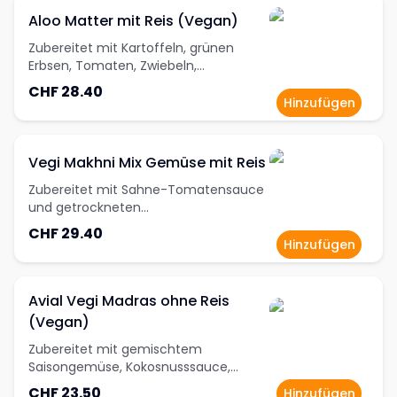
Aloo Matter mit Reis (Vegan)
Zubereitet mit Kartoffeln, grünen
Erbsen, Tomaten, Zwiebeln,
Sonnenblumenöl, Knoblauch, Ingwer,
CHF 28.40
Korianderpulver, Kasmiri Red-Chilli-
Hinzufügen
Powder, Garam Masala und Kurkuma
Vegi Makhni Mix Gemüse mit Reis
Zubereitet mit Sahne-Tomatensauce
und getrockneten
Bockshornkleeblättern
CHF 29.40
Hinzufügen
Avial Vegi Madras ohne Reis
(Vegan)
Zubereitet mit gemischtem
Saisongemüse, Kokosnusssauce,
Ingwer, Zwiebeln, Knoblauch und
CHF 23.50
Hinzufügen