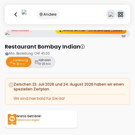
Andere
Geschlossen
Geniesse dein Essen – und verdiene dabei Cashback.
Restaurant Bombay Indian
Min. Bestellung
:
CHF 40.00
Lieferung
Abholen
10-20 min
15-25 min
Zwischen 23. Juli 2026 und 24. August 2026 haben wir einen
speziellen Zeitplan.
Wir sind hier bald für Sie da!
Gratis Getränk!
Details anzeigen