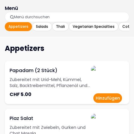
Menü
Appetizers
Salads
Thali
Vegetarian Specialties
Cotta
Appetizers
Papadam (2 Stück)
Zubereitet mit Urid-Mehl, Kümmel,
Salz, Backtreibemittel, Pflanzenöl und
anderen Gewürzen
CHF 5.00
Hinzufügen
Piaz Salat
Zubereitet mit Zwiebeln, Gurken und
Chat Masala