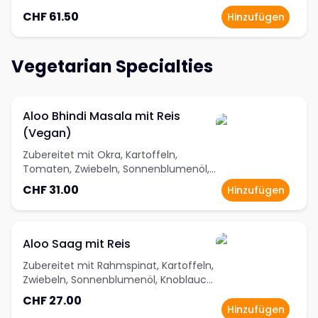
CHF 61.50
Hinzufügen
Vegetarian Specialties
Aloo Bhindi Masala mit Reis
(Vegan)
Zubereitet mit Okra, Kartoffeln,
Tomaten, Zwiebeln, Sonnenblumenöl,
Knoblauch, Ingwer, Korianderpulver,
CHF 31.00
Hinzufügen
Garam Masala und Kurkuma
Aloo Saag mit Reis
Zubereitet mit Rahmspinat, Kartoffeln,
Zwiebeln, Sonnenblumenöl, Knoblauch,
Ingwer, Korianderpulver, Kashmiri Red
CHF 27.00
Chili-Powder, Garam Masala und
Hinzufügen