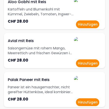
Aloo Gobhi mit Reis
Kartoffeln und Blumenkohl mit
Kümmel, Zwiebeln, Tomaten, Ingwer-
Gewürzmischung und gemahlenen
CHF 28.00
Gewürzen gebraten
Hinzufügen
Avial mit Reis
Saisongemüse mit rohem Mango,
Meerrettich und frischen Gewürzen in
Kokosnuss-Kümmelsamen-Sauce
CHF 28.00
geköchelt. Eine Delikatesse aus Kerala
Hinzufügen
Palak Paneer mit Reis
Paneer ist ein hausgemachter, nicht
gereifter Hüttenkäse, ideal kombiniert
mit Spinat, milden Gewürzen und
CHF 28.00
Tomaten
Hinzufügen