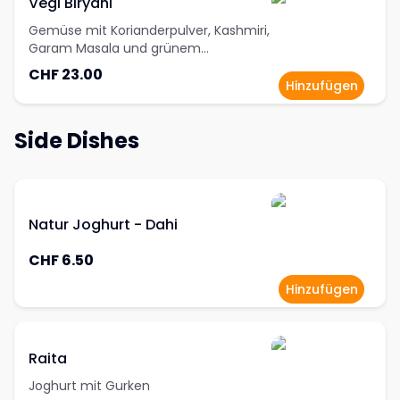
Vegi Biryani
Gemüse mit Korianderpulver, Kashmiri,
Garam Masala und grünem
Kardamom
CHF 23.00
Hinzufügen
Side Dishes
Natur Joghurt - Dahi
CHF 6.50
Hinzufügen
Raita
Joghurt mit Gurken