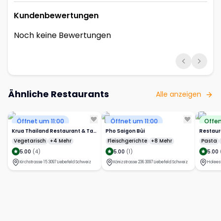
Kundenbewertungen
Noch keine Bewertungen
Ähnliche Restaurants
Alle anzeigen
Öffnet um 11:00
Öffnet um 11:00
Offe
Krua Thailand Restaurant & Takeaway
Pho Saigon Bùi
Restaur
Vegetarisch
+4 Mehr
Fleischgerichte
+8 Mehr
Pasta
5.00
(
4
)
5.00
(
1
)
5.00
Kirchstrasse 15 3097 Liebefeld Schweiz
Könizstrasse 236 3097 Liebefeld Schweiz
Holees