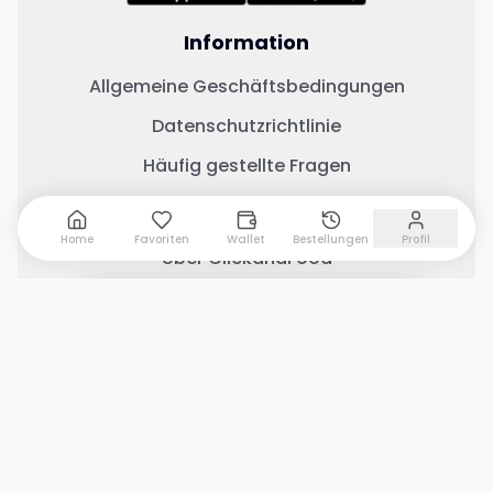
Information
Allgemeine Geschäftsbedingungen
Datenschutzrichtlinie
Häufig gestellte Fragen
Wichtige Links
Home
Favoriten
Wallet
Bestellungen
Profil
Über ClickandFood
Kontaktiere uns
0 Artikel hinzugefügt
Warenkorb anzeigen
Geschäft mit ClickandFood
Änderungsprotokoll
Soziale Medien