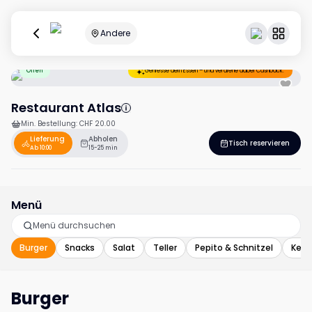
Andere
Offen
Geniesse dein Essen – und verdiene dabei Cashback.
Restaurant Atlas
Min. Bestellung
:
CHF 20.00
Lieferung
Abholen
Tisch reservieren
Ab 10:00
15-25 min
Menü
Burger
Snacks
Salat
Teller
Pepito & Schnitzel
Keba
Burger