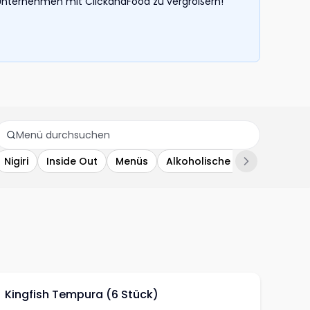
hr Unternehmen mit ClickandFood zu vergrößern!
Nigiri
Inside Out
Menüs
Alkoholische Getränke
QI
Kingfish Tempura (6 Stück)