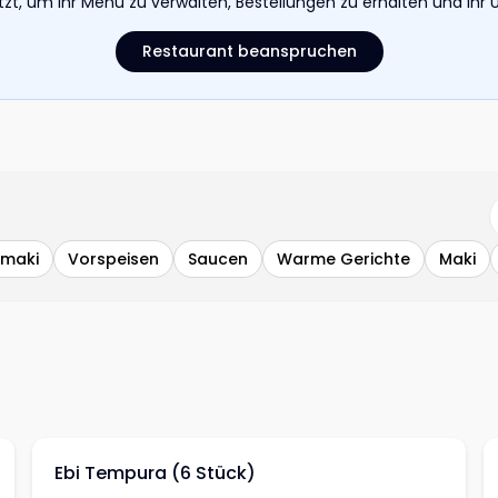
etzt, um Ihr Menü zu verwalten, Bestellungen zu erhalten und I
Restaurant beanspruchen
emaki
Vorspeisen
Saucen
Warme Gerichte
Maki
Ebi Tempura (6 Stück)