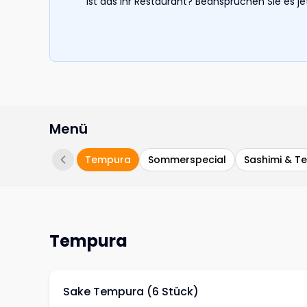
Ist das Ihr Restaurant? Beanspruchen Sie es j
Menü
Tempura
Sommerspecial
Sashimi & T
Tempura
Sake Tempura (6 Stück)