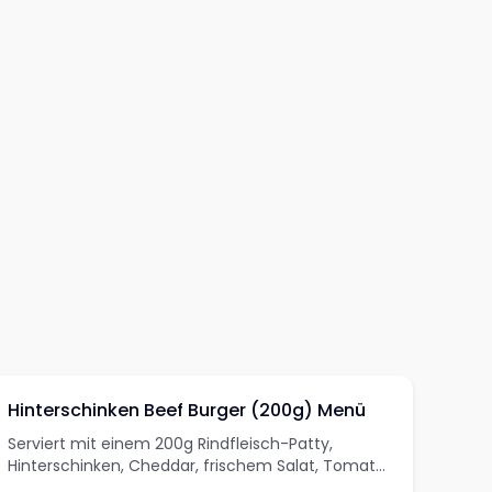
Hinterschinken Beef Burger (200g) Menü
Serviert mit einem 200g Rindfleisch-Patty,
Hinterschinken, Cheddar, frischem Salat, Tomate,
Gurke, Sesam-Bun, Haus-Sauce, einer Beilage