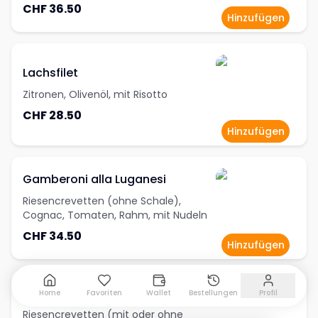
CHF 36.50
Hinzufügen
Lachsfilet
Zitronen, Olivenöl, mit Risotto
CHF 28.50
Hinzufügen
Gamberoni alla Luganesi
Riesencrevetten (ohne Schale),
Cognac, Tomaten, Rahm, mit Nudeln
CHF 34.50
Hinzufügen
Gamberoni alla Griglia
Home
Favoriten
Wallet
Bestellungen
Profil
Riesencrevetten (mit oder ohne