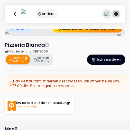
Andere
Öffnet um 17:00
Geniesse dein Essen – und verdiene dabei Cashback.
Pizzeria Bianca
Min. Bestellung
:
CHF 30.00
Lieferung
Abholen
Tisch reservieren
10-20 min
15-25 min
Das Restaurant ist derzeit geschlossen. Wir öffnen heute um
17:00 Uhr. Bestelle gerne im Voraus.
10% Rabatt auf deine 1. Bestellung!
Details anzeigen
Menü