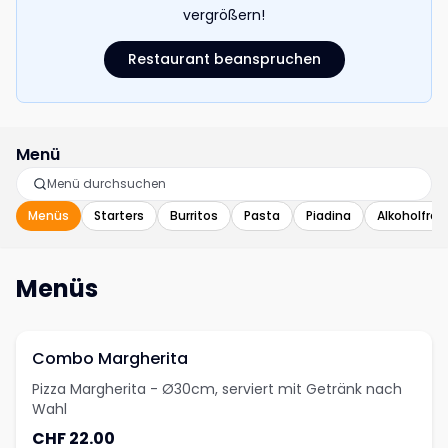
vergrößern!
Restaurant beanspruchen
Menü
Menüs
Starters
Burritos
Pasta
Piadina
Alkoholfrei
Menüs
Combo Margherita
Pizza Margherita - Ø30cm, serviert mit Getränk nach
Wahl
CHF 22.00