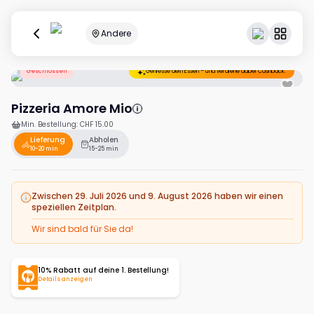
Andere
Geschlossen
Geniesse dein Essen – und verdiene dabei Cashback.
Pizzeria Amore Mio
Min. Bestellung
:
CHF 15.00
Lieferung
Abholen
10-20 min
15-25 min
Zwischen 29. Juli 2026 und 9. August 2026 haben wir einen
speziellen Zeitplan.
Wir sind bald für Sie da!
10% Rabatt auf deine 1. Bestellung!
Details anzeigen