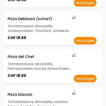
Hinzufügen
Pizza Deliziosa (scharf)
Tomatensauce, Mozzarella,
Vorderschinken, Thunfisch, schwarze
Oliven, Knoblauch, rote Zwiebeln,
CHF 19.50
Oregano
Hinzufügen
Pizza del Chef
Tomatensauce, Mozzarella,
Parmaschinken, Rucola, Grana Padano,
Oregano
CHF 18.50
Hinzufügen
Pizza Diavolo
Tomatensauce, Mozzarella, scharfer