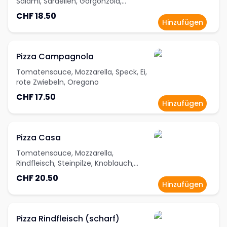
Salami, Sardellen, Gorgonzola,
Oregano
CHF 18.50
Hinzufügen
Pizza Campagnola
Tomatensauce, Mozzarella, Speck, Ei,
rote Zwiebeln, Oregano
CHF 17.50
Hinzufügen
Pizza Casa
Tomatensauce, Mozzarella,
Rindfleisch, Steinpilze, Knoblauch,
Oregano
CHF 20.50
Hinzufügen
Pizza Rindfleisch (scharf)