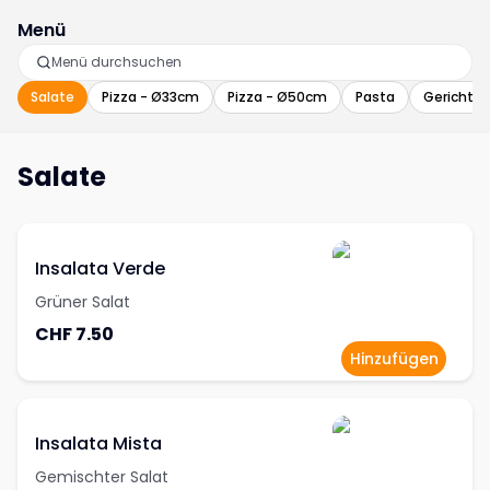
Menü
Salate
Pizza - Ø33cm
Pizza - Ø50cm
Pasta
Gerichte 
Salate
Insalata Verde
Grüner Salat
CHF 7.50
Hinzufügen
Insalata Mista
Gemischter Salat