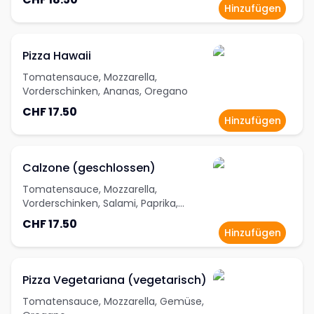
Hinzufügen
Pizza Hawaii
Tomatensauce, Mozzarella,
Vorderschinken, Ananas, Oregano
CHF 17.50
Hinzufügen
Calzone (geschlossen)
Tomatensauce, Mozzarella,
Vorderschinken, Salami, Paprika,
Oregano
CHF 17.50
Hinzufügen
Pizza Vegetariana (vegetarisch)
Tomatensauce, Mozzarella, Gemüse,