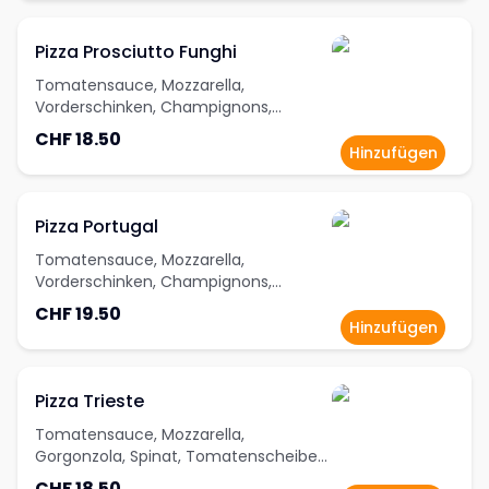
Pizza Prosciutto Funghi
Tomatensauce, Mozzarella,
Vorderschinken, Champignons,
Oregano
CHF 18.50
Hinzufügen
Pizza Portugal
Tomatensauce, Mozzarella,
Vorderschinken, Champignons,
Karpern, schwarze Oliven, scharf,
CHF 19.50
Oregano
Hinzufügen
Pizza Trieste
Tomatensauce, Mozzarella,
Gorgonzola, Spinat, Tomatenscheiben,
Oregano
CHF 18.50