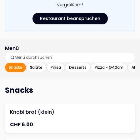
vergrößern!
Restaurant beanspruchen
Menü
Snacks
Salate
Pinsa
Desserts
Pizza - Ø40cm
Alko
Snacks
Knoblibrot (klein)
CHF 6.00