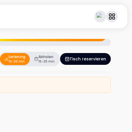
Geniesse dein Essen – und verdiene dabei Cashback.
Lieferung
Abholen
Tisch reservieren
10-20 min
15-25 min