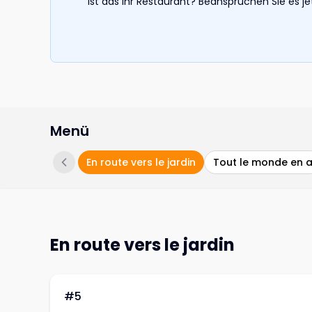
Ist das Ihr Restaurant? Beanspruchen Sie es j
Menü
En route vers le jardin
Tout le monde en 
En route vers le jardin
#5