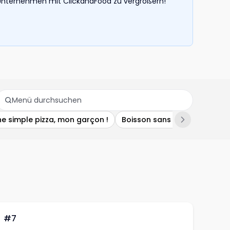
hr Unternehmen mit ClickandFood zu vergrößern!
ne simple pizza, mon garçon !
Boisson sans alcool
Dips
#7