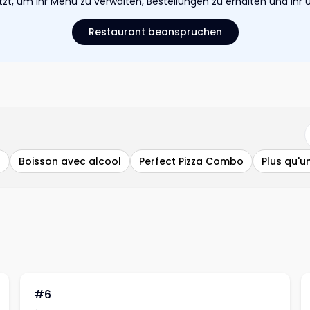
etzt, um Ihr Menü zu verwalten, Bestellungen zu erhalten und I
Restaurant beanspruchen
a
Boisson avec alcool
Perfect Pizza Combo
Plus qu'u
#6