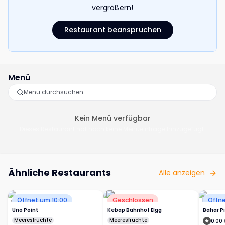
vergrößern!
Restaurant beanspruchen
Menü
Kein Menü verfügbar
Dieses Restaurant hat noch keine Menüeinträge hinzugefügt.
Ähnliche Restaurants
Alle anzeigen
Öffnet um 10:00
Geschlossen
Öffne
Uno Point
Kebap Bahnhof Elgg
Bahar P
Meeresfrüchte
Meeresfrüchte
0.00