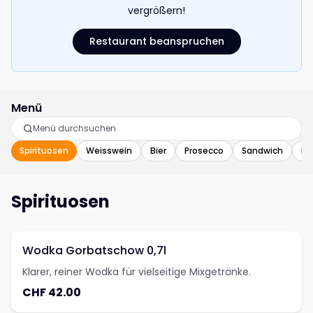
vergrößern!
Restaurant beanspruchen
Menü
Spirituosen
Weisswein
Bier
Prosecco
Sandwich
Ro
Spirituosen
Wodka Gorbatschow 0,7l
Klarer, reiner Wodka für vielseitige Mixgetränke.
CHF 42.00