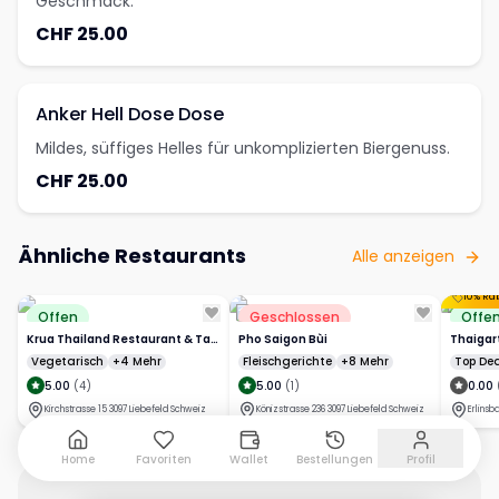
Geschmack.
CHF 25.00
Anker Hell Dose Dose
Mildes, süffiges Helles für unkomplizierten Biergenuss.
CHF 25.00
Ähnliche Restaurants
Alle anzeigen
Offen
Geschlossen
Offe
Krua Thailand Restaurant & Takeaway
Pho Saigon Bùi
Thaigar
Vegetarisch
+4 Mehr
Fleischgerichte
+8 Mehr
Top Dea
5.00
(
4
)
5.00
(
1
)
0.00
Kirchstrasse 15 3097 Liebefeld Schweiz
Könizstrasse 236 3097 Liebefeld Schweiz
Home
Favoriten
Wallet
Bestellungen
Profil