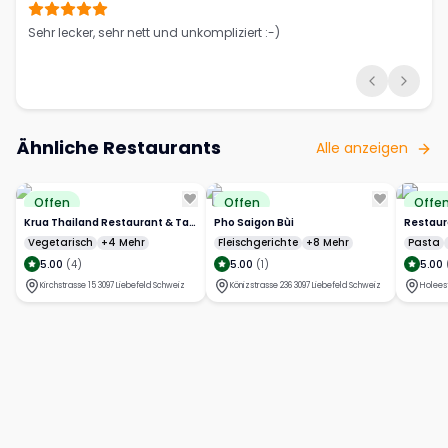
Sehr lecker, sehr nett und unkompliziert :-)
Ähnliche Restaurants
Alle anzeigen
Offen
Offen
Offe
Krua Thailand Restaurant & Takeaway
Pho Saigon Bùi
Restaur
Vegetarisch
+4 Mehr
Fleischgerichte
+8 Mehr
Pasta
5.00
(
4
)
5.00
(
1
)
5.00
Kirchstrasse 15 3097 Liebefeld Schweiz
Könizstrasse 236 3097 Liebefeld Schweiz
Holees