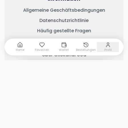
Allgemeine Geschäftsbedingungen
Datenschutzrichtlinie
Häufig gestellte Fragen
Wichtige Links
Home
Favoriten
Wallet
Bestellungen
Profil
Über ClickandFood
Kontaktiere uns
0 Artikel hinzugefügt
Warenkorb anzeigen
Geschäft mit ClickandFood
Änderungsprotokoll
Soziale Medien
Copyright © 2026 Clickandfood Alle Rechte