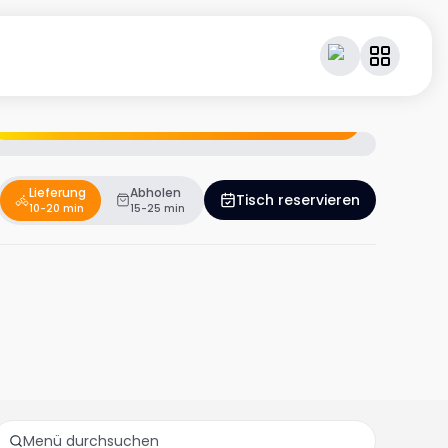
Geniesse dein Essen – und verdiene dabei Cashback.
Lieferung
Abholen
Tisch reservieren
10-20 min
15-25 min