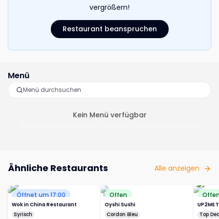
vergrößern!
Restaurant beanspruchen
Menü
Kein Menü verfügbar
Dieses Restaurant hat noch keine Menüeinträge hinzugefügt.
Ähnliche Restaurants
Alle anzeigen
Öffnet um 17:00
Offen
Offe
Wok in China Restaurant
Oyshi Sushi
UP2ME T
Syrisch
Cordon Bleu
Top Dea