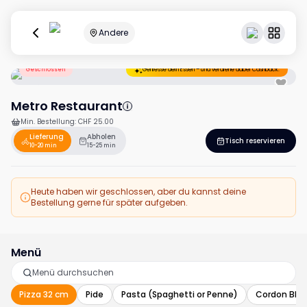
Andere
Geschlossen
Geniesse dein Essen – und verdiene dabei Cashback.
Metro Restaurant
Min. Bestellung
:
CHF 25.00
Lieferung
Abholen
Tisch reservieren
10-20 min
15-25 min
Heute haben wir geschlossen, aber du kannst deine
Bestellung gerne für später aufgeben.
Menü
Pizza 32 cm
Pide
Pasta (Spaghetti or Penne)
Cordon Ble