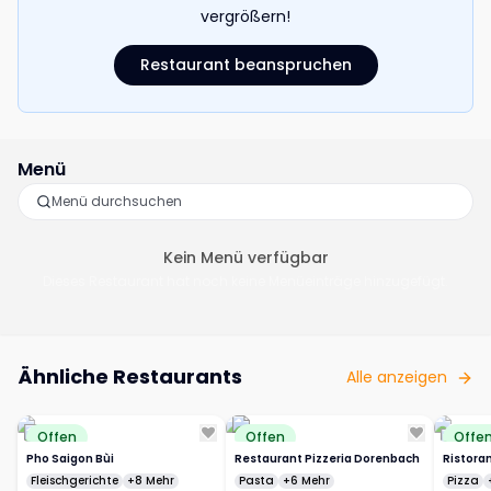
vergrößern!
Restaurant beanspruchen
Menü
Kein Menü verfügbar
Dieses Restaurant hat noch keine Menüeinträge hinzugefügt.
Ähnliche Restaurants
Alle anzeigen
Offen
Offen
Offe
Pho Saigon Bùi
Restaurant Pizzeria Dorenbach
Ristora
Fleischgerichte
+8 Mehr
Pasta
+6 Mehr
Pizza