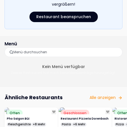
vergrößern!
Restaurant beanspruchen
Menü
Kein Menü verfügbar
Dieses Restaurant hat noch keine Menüeinträge hinzugefügt.
Ähnliche Restaurants
Alle anzeigen
Offen
Geschlossen
Offe
Pho Saigon Bùi
Restaurant Pizzeria Dorenbach
Ristora
Fleischgerichte
+8 Mehr
Pasta
+6 Mehr
Pizza