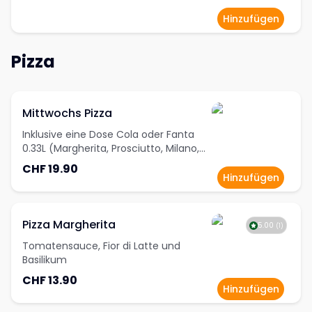
Hinzufügen
Pizza
Mittwochs Pizza
Inklusive eine Dose Cola oder Fanta
0.33L (Margherita, Prosciutto, Milano,
Diavola, Ortolana, Tonno, 4 Stagione, 4
CHF 19.90
Formaggi, Napoli, Hopp Schwiiz, Hawaii,
Hinzufügen
Funghi, Pollo)
Pizza Margherita
5.00
(
1
)
Tomatensauce, Fior di Latte und
Basilikum
CHF 13.90
Hinzufügen