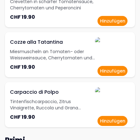
Crevetten in scharfer Tomatensauce,
Cherrytomaten und Peperoncini
CHF 19.90
Hinzufügen
Cozze alla Tatantina
Miesmuscheln an Tomaten- oder
Weissweinsauce, Cherrytomaten und
Knoblauch
CHF 19.90
Hinzufügen
Carpaccio di Polpo
Tintenfischcarpaccio, Zitrus
Vinaigrette, Ruccola und Grana
Padano D.O.P.
CHF 19.90
Hinzufügen