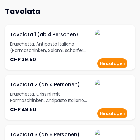
Tavolata
Tavolata 1 (ab 4 Personen)
Bruschetta, Antipasto Italiano
(Parmaschinken, Salami, scharfer
Salami, Bresaola, italienische Käse,
CHF 39.50
Antipastigemüse, Oliven), Maximal 3
Hinzufügen
Pizzasorten (ungefähr ½ pro Person, in
8 Stk. Geschnitten, Ohne Pizza
Speciale), Pasta mit Pesto, Pasta mit
Tavolata 2 (ab 4 Personen)
Bolognese, Mini Desserts (1 pro Person)
Bruschetta, Grissini mit
Parmaschinken, Antipasto Italiano
(Parmaschinken, Salami, scharfer
CHF 49.50
Salami, Bresaola, italienische Käse,
Hinzufügen
Antipastigemüse, Oliven), Maximal 3
Pizzasorten (ungefähr ½ pro Person,
ohne Pizza Speciale), Pasta mit
Tavolata 3 (ab 6 Personen)
Bolognese Pasta mit Pesto, Pasta mit