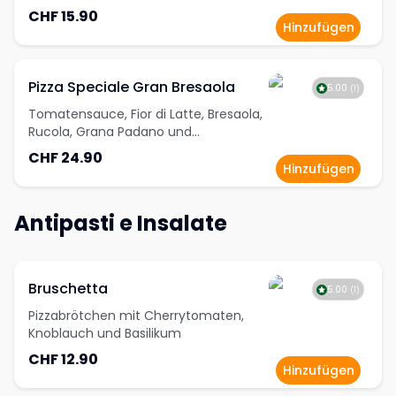
CHF 15.90
Hinzufügen
Pizza Speciale Gran Bresaola
5.00
(
1
)
Tomatensauce, Fior di Latte, Bresaola,
Rucola, Grana Padano und
Cherrytomaten
CHF 24.90
Hinzufügen
Antipasti e Insalate
Bruschetta
5.00
(
1
)
Pizzabrötchen mit Cherrytomaten,
Knoblauch und Basilikum
CHF 12.90
Hinzufügen