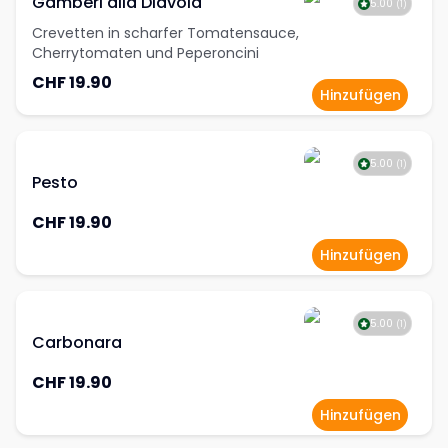
Gamberi alla Diavola
5.00
(
1
)
Crevetten in scharfer Tomatensauce,
Cherrytomaten und Peperoncini
CHF 19.90
Hinzufügen
5.00
(
1
)
Pesto
CHF 19.90
Hinzufügen
5.00
(
1
)
Carbonara
CHF 19.90
Hinzufügen