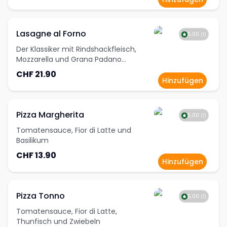
Lasagne al Forno
5.00
(
1
)
Der Klassiker mit Rindshackfleisch,
Mozzarella und Grana Padano
überbacken
CHF 21.90
Hinzufügen
Pizza Margherita
5.00
(
1
)
Tomatensauce, Fior di Latte und
Basilikum
CHF 13.90
Hinzufügen
Pizza Tonno
5.00
(
1
)
Tomatensauce, Fior di Latte,
Thunfisch und Zwiebeln