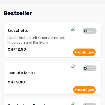
Bestseller
Bruschetta
5.00
(
1
)
Pizzabrötchen mit Cherrytomaten,
Knoblauch und Basilikum
CHF 12.90
Hinzufügen
5.00
(
1
)
Insalata Mista
CHF 9.90
Hinzufügen