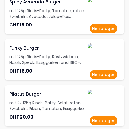
Spicy Avocado Burger
mit 125g Rinds-Patty, Tomaten, roten
Zwiebeln, Avocado, Jalapeños,
Cheddar und Chili-Mayonnaise
CHF 15.00
Hinzufügen
Funky Burger
mit 125g Rinds-Patty, Röstzwiebeln,
Nüssli, Speck, Essiggurken und BBQ-
Sauce
CHF 16.00
Hinzufügen
Pilatus Burger
mit 2x 125g Rinds-Patty, Salat, roten
Zwiebeln, Pilzen, Tomaten, Essiggurken,
Cheddar, Peperoni und Tatarsauce
CHF 20.00
Hinzufügen