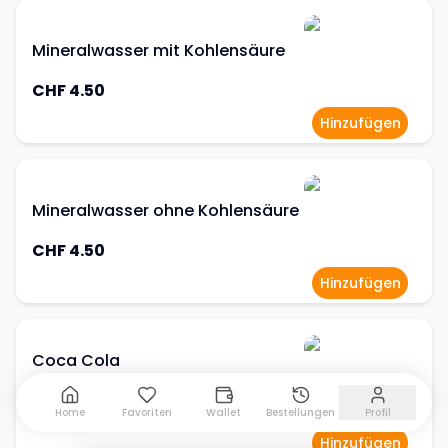
Mineralwasser mit Kohlensäure
CHF 4.50
Hinzufügen
Mineralwasser ohne Kohlensäure
CHF 4.50
Hinzufügen
Coca Cola
0,33l
Home
Favoriten
Wallet
Bestellungen
Profil
CHF 4.50
Hinzufügen