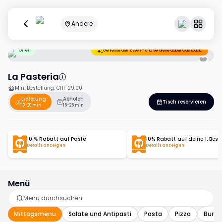
Andere
Offen
Geniesse dein Essen – und verdiene dabei Cashback.
La Pasteria
Min. Bestellung
:
CHF 29.00
Lieferung
Abholen
Tisch reservieren
10-20 min
15-25 min
10 % Rabatt auf Pasta
10% Rabatt auf deine 1. Best
Details anzeigen
Details anzeigen
Menü
Mittagsmenü
Salate und Antipasti
Pasta
Pizza
Burge