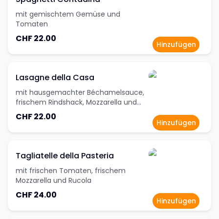
mit gemischtem Gemüse und
Tomaten
CHF 22.00
Hinzufügen
Lasagne della Casa
mit hausgemachter Béchamelsauce,
frischem Rindshack, Mozzarella und
Parmesan
CHF 22.00
Hinzufügen
Tagliatelle della Pasteria
mit frischen Tomaten, frischem
Mozzarella und Rucola
CHF 24.00
Hinzufügen