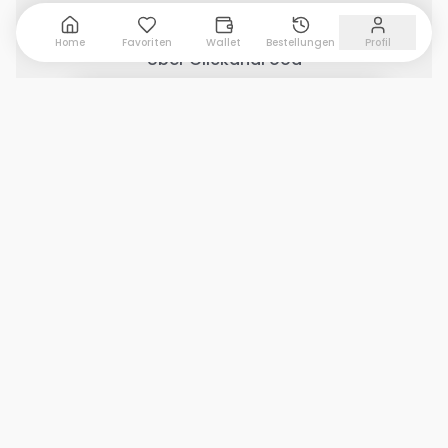
Wichtige Links
Home
Favoriten
Wallet
Bestellungen
Profil
Über ClickandFood
Kontaktiere uns
0 Artikel hinzugefügt
Warenkorb anzeigen
Geschäft mit ClickandFood
Änderungsprotokoll
Soziale Medien
Copyright © 2026 Clickandfood Alle Rechte
vorbehalten von Sparissimo Ltd.