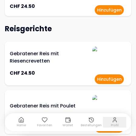
CHF 24.50
Hinzufügen
Reisgerichte
Gebratener Reis mit
Riesencrevetten
CHF 24.50
Hinzufügen
Gebratener Reis mit Poulet
CHF 17.50
Home
Favoriten
Wallet
Bestellungen
Profil
Hinzufügen