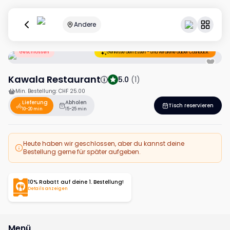
Andere
Geschlossen
Geniesse dein Essen – und verdiene dabei Cashback.
Kawala Restaurant
5.0
(
1
)
Min. Bestellung
:
CHF 25.00
Lieferung
Abholen
Tisch reservieren
10-20 min
15-25 min
Heute haben wir geschlossen, aber du kannst deine
Bestellung gerne für später aufgeben.
10% Rabatt auf deine 1. Bestellung!
Details anzeigen
Menü