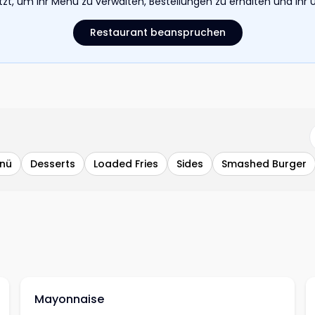
etzt, um Ihr Menü zu verwalten, Bestellungen zu erhalten und I
Restaurant beanspruchen
enü
Desserts
Loaded Fries
Sides
Smashed Burger
Mayonnaise