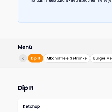
Ist das Ihr Restaurant? Beanspruchen Sie es j
Menü
Dip It
Alkoholfreie Getränke
Burger M
Dip It
Ketchup