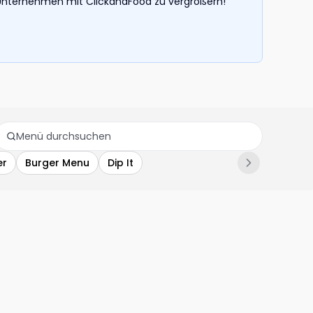
hr Unternehmen mit ClickandFood zu vergrößern!
er
Burger Menu
Dip It