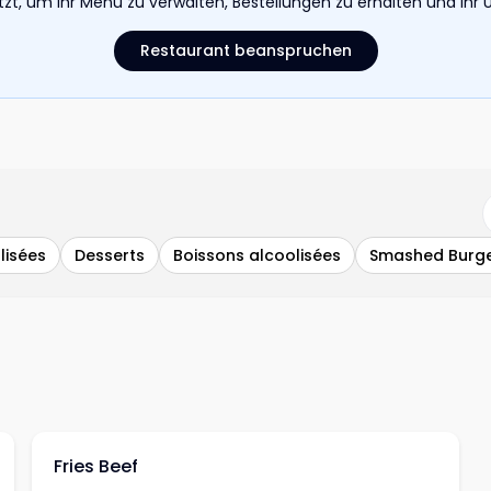
etzt, um Ihr Menü zu verwalten, Bestellungen zu erhalten und I
Restaurant beanspruchen
lisées
Desserts
Boissons alcoolisées
Smashed Burg
Fries Beef