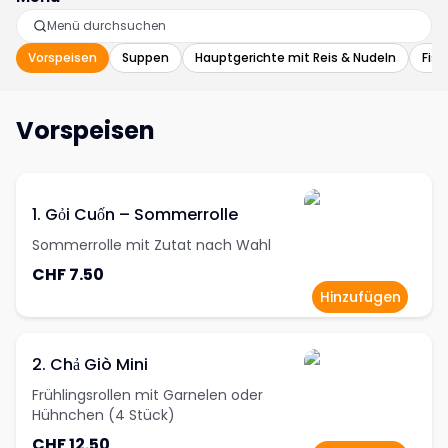
Vorspeisen
Suppen
Hauptgerichte mit Reis & Nudeln
Fisc
Vorspeisen
1. Gỏi Cuốn – Sommerrolle
Sommerrolle mit Zutat nach Wahl
CHF 7.50
Hinzufügen
2. Chả Giò Mini
Frühlingsrollen mit Garnelen oder
Hühnchen (4 Stück)
CHF 12.50