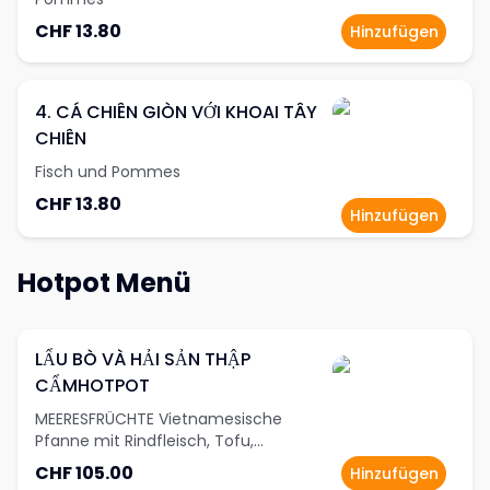
CHF 13.80
Hinzufügen
4. CÁ CHIÊN GIÒN VỚI KHOAI TÂY
CHIÊN
Fisch und Pommes
CHF 13.80
Hinzufügen
Hotpot Menü
LẨU BÒ VÀ HẢI SẢN THẬP
CẨMHOTPOT
MEERESFRÜCHTE Vietnamesische
Pfanne mit Rindfleisch, Tofu,
Hähnchen, Rinderbällchen,
CHF 105.00
Hinzufügen
Krabbenstäbchen und Lachs, serviert