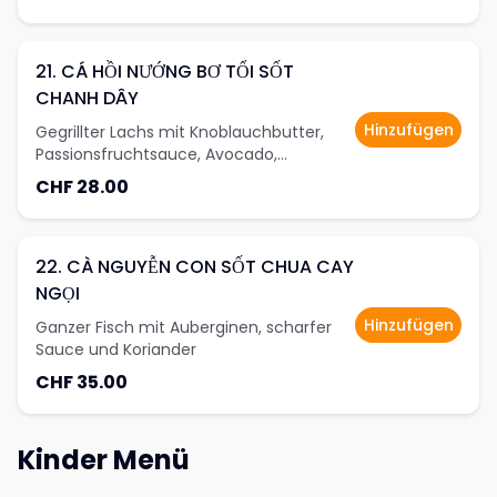
21. CÁ HỒI NƯỚNG BƠ TỔI SỐT
CHANH DÂY
Hinzufügen
Gegrillter Lachs mit Knoblauchbutter,
Passionsfruchtsauce, Avocado,
Lotuswurzel und Gemüse
CHF 28.00
22. CÀ NGUYỄN CON SỐT CHUA CAY
NGỌI
Hinzufügen
Ganzer Fisch mit Auberginen, scharfer
Sauce und Koriander
CHF 35.00
Kinder Menü