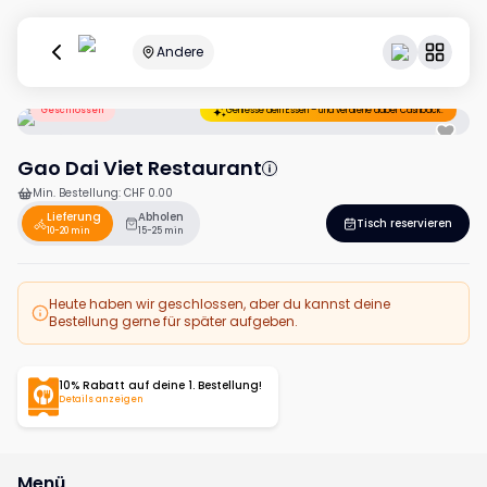
Andere
Geschlossen
Geniesse dein Essen – und verdiene dabei Cashback.
Gao Dai Viet Restaurant
Min. Bestellung
:
CHF 0.00
Lieferung
Abholen
Tisch reservieren
10-20 min
15-25 min
Heute haben wir geschlossen, aber du kannst deine
Bestellung gerne für später aufgeben.
10% Rabatt auf deine 1. Bestellung!
Details anzeigen
Menü