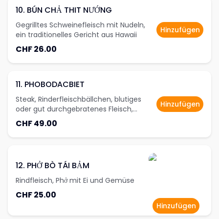
10. BÚN CHẢ THIT NƯỚNG
Gegrilltes Schweinefleisch mit Nudeln,
Hinzufügen
ein traditionelles Gericht aus Hawaii
CHF 26.00
11. PHOBODACBIET
Steak, Rinderfleischbällchen, blutiges
Hinzufügen
oder gut durchgebratenes Fleisch,
pochierte Eier, Rinderfilet und Beilagen-
CHF 49.00
Gemüse
12. PHỞ BÒ TÁI BẢM
Rindfleisch, Phở mit Ei und Gemüse
CHF 25.00
Hinzufügen