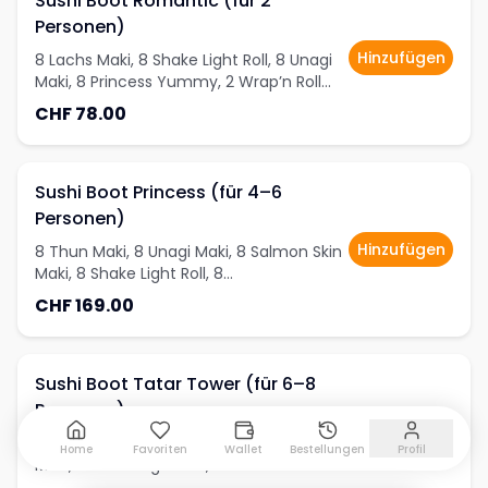
Sushi Boot Romantic (für 2
Personen)
Hinzufügen
8 Lachs Maki, 8 Shake Light Roll, 8 Unagi
Maki, 8 Princess Yummy, 2 Wrap’n Roll
mit Hühnchenfleisch, 4 Lachs mit Love’s,
CHF 78.00
2 New Art Taco Tuna Tatar, 2 Butterfish
Nigiri, 4 Shrimp Tempura Roll
Sushi Boot Princess (für 4–6
Personen)
Hinzufügen
8 Thun Maki, 8 Unagi Maki, 8 Salmon Skin
Maki, 8 Shake Light Roll, 8
Hühnchenfleisch Roll, 8 Ebi Crunch
CHF 169.00
Today, 4 White Dream, 8 Shake Light Roll,
4 New Art Taco mit Lachs Tatar, 4
Scallop on Top, 4 New Art Tuna Tatar, 8
Rainbow Roll
Sushi Boot Tatar Tower (für 6–8
Personen)
Hinzufügen
8 Unagi Maki, 8 Shake Maki, 8 Salmon Skin
Home
Favoriten
Wallet
Bestellungen
Profil
Maki, 8 Shake Light Roll, 8
Hühnchenfleisch Roll, 8 Ebi Crunch