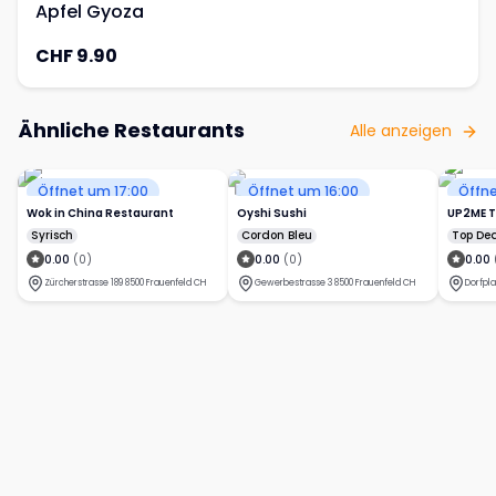
Apfel Gyoza
CHF 9.90
Ähnliche Restaurants
Alle anzeigen
Öffnet um 17:00
Öffnet um 16:00
Öffne
Wok in China Restaurant
Oyshi Sushi
UP2ME T
Syrisch
Cordon Bleu
Top Dea
0.00
(
0
)
0.00
(
0
)
0.00
Zürcherstrasse 189 8500 Frauenfeld CH
Gewerbestrasse 3 8500 Frauenfeld CH
Dorfpl