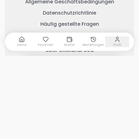
Allgemeine Geschäftsbedingungen
Datenschutzrichtlinie
Häufig gestellte Fragen
Wichtige Links
Home
Favoriten
Wallet
Bestellungen
Profil
Über ClickandFood
Kontaktiere uns
0 Artikel hinzugefügt
Warenkorb anzeigen
Geschäft mit ClickandFood
Änderungsprotokoll
Soziale Medien
Copyright © 2026 Clickandfood Alle Rechte
vorbehalten von Sparissimo Ltd.