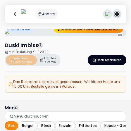
Andere
Öffnet um 10:00
Geniesse dein Essen – und verdiene dabei Cashback.
Duski Imbiss
Min. Bestellung
:
CHF 20.00
Lieferung
Abholen
Tisch reservieren
Nicht verfügbar
15-25 min
Das Restaurant ist derzeit geschlossen. Wir öffnen heute um
10:00 Uhr. Bestelle gerne im Voraus.
Menü
Box
Burger
Börek
Einzeln
Frittiertes
Kebab - Geric