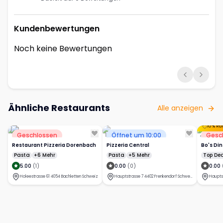
Kundenbewertungen
Noch keine Bewertungen
Ähnliche Restaurants
Alle anzeigen
Geschlossen
Öffnet um 10:00
Gesc
Restaurant Pizzeria Dorenbach
Pizzeria Central
Bo's Din
Pasta
+6 Mehr
Pasta
+5 Mehr
Top Dea
5.00
(
1
)
0.00
(
0
)
0.00
Holeestrasse 61 4054 Bachletten Schweiz
Hauptstrasse 7 4402 Frenkendorf Schweiz
Haupts