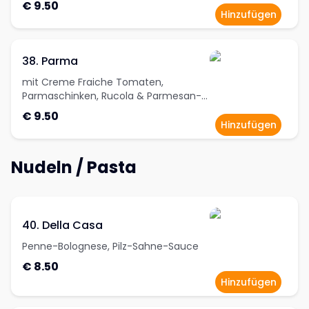
€ 9.50
Hinzufügen
38. Parma
mit Creme Fraiche Tomaten,
Parmaschinken, Rucola & Parmesan-
Splitter
€ 9.50
Hinzufügen
Nudeln / Pasta
40. Della Casa
Penne-Bolognese, Pilz-Sahne-Sauce
€ 8.50
Hinzufügen