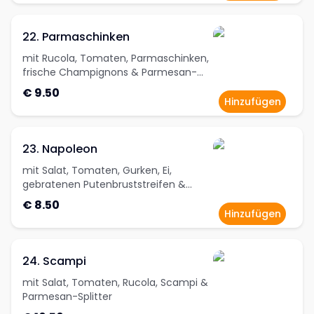
22. Parmaschinken
mit Rucola, Tomaten, Parmaschinken,
frische Champignons & Parmesan-
Splitter
€ 9.50
Hinzufügen
23. Napoleon
mit Salat, Tomaten, Gurken, Ei,
gebratenen Putenbruststreifen &
gebratenen Champignons
€ 8.50
Hinzufügen
24. Scampi
mit Salat, Tomaten, Rucola, Scampi &
Parmesan-Splitter