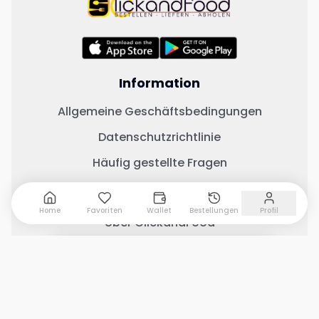
Information
Allgemeine Geschäftsbedingungen
Datenschutzrichtlinie
Häufig gestellte Fragen
Wichtige Links
Home
Favoriten
Wallet
Bestellungen
Profil
Über ClickandFood
Kontaktiere uns
0 Artikel hinzugefügt
Warenkorb anzeigen
Geschäft mit ClickandFood
Änderungsprotokoll