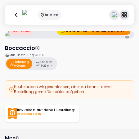
Andere
Geschlossen
Geniesse dein Essen – und verdiene dabei Cashback.
Boccaccio
Min. Bestellung
:
€ 13.00
Lieferung
Abholen
10-20 min
15-25 min
Heute haben wir geschlossen, aber du kannst deine
Bestellung gerne für später aufgeben.
10% Rabatt auf deine 1. Bestellung!
Details anzeigen
Menü