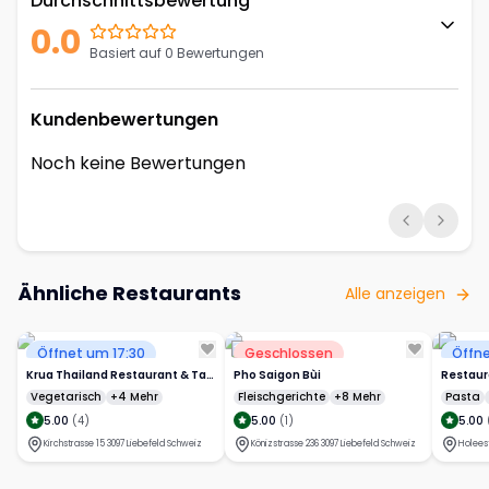
Durchschnittsbewertung
0.0
Basiert auf 0 Bewertungen
Kundenbewertungen
Noch keine Bewertungen
Ähnliche Restaurants
Alle anzeigen
Öffnet um 17:30
Geschlossen
Öffne
Krua Thailand Restaurant & Takeaway
Pho Saigon Bùi
Restaur
Vegetarisch
+4 Mehr
Fleischgerichte
+8 Mehr
Pasta
5.00
(
4
)
5.00
(
1
)
5.00
Kirchstrasse 15 3097 Liebefeld Schweiz
Könizstrasse 236 3097 Liebefeld Schweiz
Holees