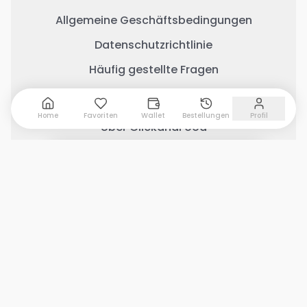
Allgemeine Geschäftsbedingungen
Datenschutzrichtlinie
Häufig gestellte Fragen
Wichtige Links
Home
Favoriten
Wallet
Bestellungen
Profil
Über ClickandFood
Kontaktiere uns
0 Artikel hinzugefügt
Warenkorb anzeigen
Geschäft mit ClickandFood
Änderungsprotokoll
Soziale Medien
Copyright © 2026 Clickandfood Alle Rechte