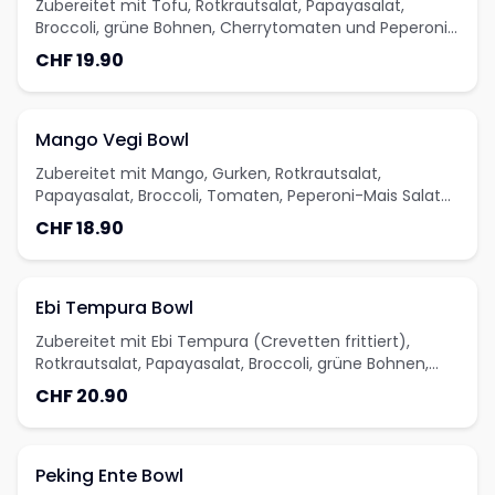
Zubereitet mit Tofu, Rotkrautsalat, Papayasalat,
Broccoli, grüne Bohnen, Cherrytomaten und Peperoni-
Mais Salat
CHF 19.90
Mango Vegi Bowl
Zubereitet mit Mango, Gurken, Rotkrautsalat,
Papayasalat, Broccoli, Tomaten, Peperoni-Mais Salat
und Bohnen
CHF 18.90
Ebi Tempura Bowl
Zubereitet mit Ebi Tempura (Crevetten frittiert),
Rotkrautsalat, Papayasalat, Broccoli, grüne Bohnen,
Cherrytomaten und Peperoni-Mais Salat
CHF 20.90
Peking Ente Bowl