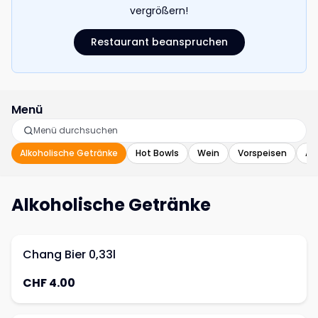
vergrößern!
Restaurant beanspruchen
Menü
Alkoholische Getränke
Hot Bowls
Wein
Vorspeisen
Al
Alkoholische Getränke
Chang Bier 0,33l
CHF 4.00