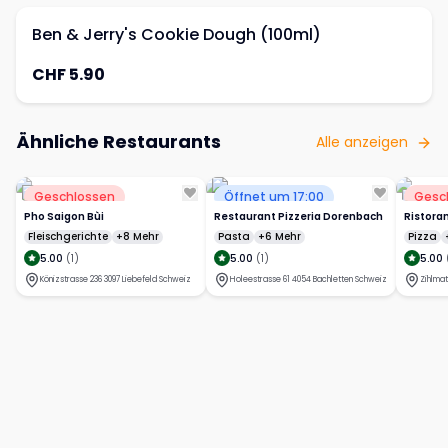
Ben & Jerry's Cookie Dough (100ml)
CHF 5.90
Ähnliche Restaurants
Alle anzeigen
Geschlossen
Öffnet um 17:00
Gesc
Pho Saigon Bùi
Restaurant Pizzeria Dorenbach
Ristora
Fleischgerichte
+8 Mehr
Pasta
+6 Mehr
Pizza
5.00
(
1
)
5.00
(
1
)
5.00
Könizstrasse 236 3097 Liebefeld Schweiz
Holeestrasse 61 4054 Bachletten Schweiz
Zihlma