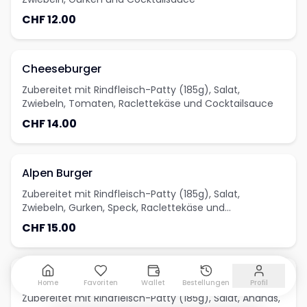
CHF 12.00
Cheeseburger
Zubereitet mit Rindfleisch-Patty (185g), Salat,
Zwiebeln, Tomaten, Raclettekäse und Cocktailsauce
CHF 14.00
Alpen Burger
Zubereitet mit Rindfleisch-Patty (185g), Salat,
Zwiebeln, Gurken, Speck, Raclettekäse und
Cocktailsauce
CHF 15.00
Hawaii Burger
Home
Favoriten
Wallet
Bestellungen
Profil
Zubereitet mit Rindfleisch-Patty (185g), Salat, Ananas,